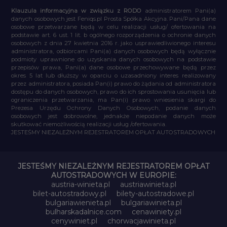
Klauzula informacyjna w związku z RODO
administratorem Pani(a)
danych osobowych jest Feniqs.pl Prosta Spółka Akcyjna. Pani/Pana dane
osobowe przetwarzane będą w celu realizacji usług/ ofertowania na
podstawie art. 6 ust. 1 lit. b ogólnego rozporządzenia o ochronie danych
osobowych z dnia 27 kwietnia 2016 r. jako usprawiedliwionego interesu
administratora, odbiorcami Pani(a) danych osobowych będą wyłącznie
podmioty uprawnione do uzyskania danych osobowych na podstawie
przepisów prawa, Pani(a) dane osobowe przechowywane będą przez
okres 5 lat lub dłuższy w oparciu o uzasadniony interes realizowany
przez administratora, posiada Pan(i) prawo do żądania od administratora
dostępu do danych osobowych, prawo do ich sprostowania usunięcia lub
ograniczenia przetwarzania, ma Pan(i) prawo wniesienia skargi do
Prezesa Urzędu Ochrony Danych Osobowych, podanie danych
osobowych jest dobrowolne, jednakże niepodanie danych może
skutkować niemożliwością realizacji usług /ofertowania.
JESTEŚMY NIEZALEŻNYM REJESTRATOREM OPŁAT AUTOSTRADOWYCH
JESTEŚMY NIEZALEŻNYM REJESTRATOREM OPŁAT
AUTOSTRADOWYCH W EUROPIE:
austria-winieta.pl
austriawinieta.pl
bilet-autostradowy.pl
bilety-autostradowe.pl
bulgariawienieta.pl
bulgariawinieta.pl
bulharskadalnice.com
cenawiniety.pl
cenywiniet.pl
chorwacjawinieta.pl