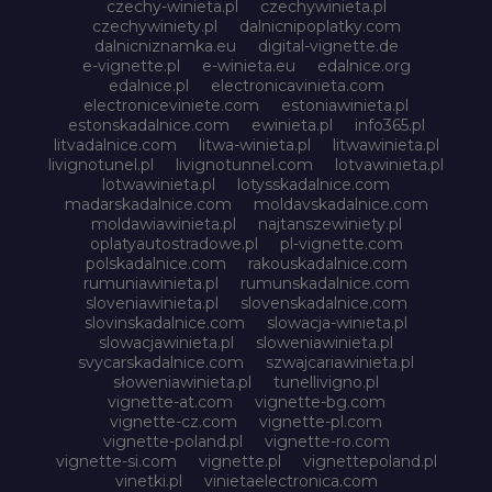
czechy-winieta.pl
czechywinieta.pl
czechywiniety.pl
dalnicnipoplatky.com
dalnicniznamka.eu
digital-vignette.de
e-vignette.pl
e-winieta.eu
edalnice.org
edalnice.pl
electronicavinieta.com
electroniceviniete.com
estoniawinieta.pl
estonskadalnice.com
ewinieta.pl
info365.pl
litvadalnice.com
litwa-winieta.pl
litwawinieta.pl
livignotunel.pl
livignotunnel.com
lotvawinieta.pl
lotwawinieta.pl
lotysskadalnice.com
madarskadalnice.com
moldavskadalnice.com
moldawiawinieta.pl
najtanszewiniety.pl
oplatyautostradowe.pl
pl-vignette.com
polskadalnice.com
rakouskadalnice.com
rumuniawinieta.pl
rumunskadalnice.com
sloveniawinieta.pl
slovenskadalnice.com
slovinskadalnice.com
slowacja-winieta.pl
slowacjawinieta.pl
sloweniawinieta.pl
svycarskadalnice.com
szwajcariawinieta.pl
słoweniawinieta.pl
tunellivigno.pl
vignette-at.com
vignette-bg.com
vignette-cz.com
vignette-pl.com
vignette-poland.pl
vignette-ro.com
vignette-si.com
vignette.pl
vignettepoland.pl
vinetki.pl
vinietaelectronica.com