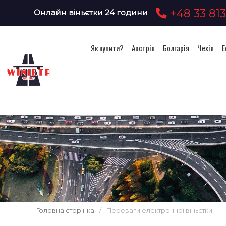
+48 33 813
Онлайн віньєтки 24 години
Як купити?
Австрія
Болгарія
Чехія
Е
Головна сторінка
/
Переваги електронної віньєтки