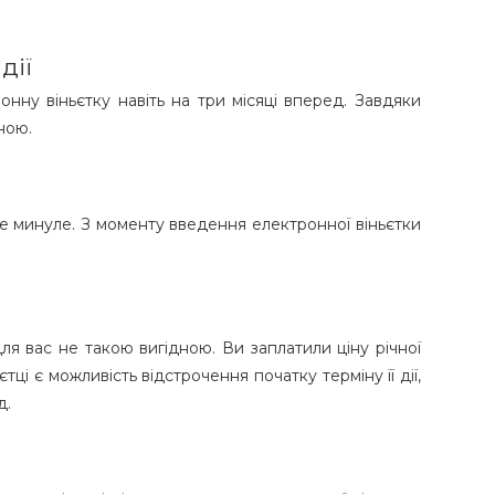
дії
ну віньєтку навіть на три місяці вперед. Завдяки
ною.
 Це минуле. З моменту введення електронної віньєтки
для вас не такою вигідною. Ви заплатили ціну річної
тці є можливість відстрочення початку терміну її дії,
д.