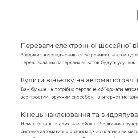
Переваги електронної шосейної в
Завдяки запровадженню електронних віньєток держ
нереалізованих паперових віньєток будуть усунені.
Купити віньєтку на автомагістралі
Вам більше не потрібно терпляче об’їжджати автозап
все простим і зручним способом - в інтернет-магазин
Кінець наклеювання та видряпува
Немає більше старих наклейок і зберігання ваучер
система автоматично розпізнає, чи сплатили ви мито