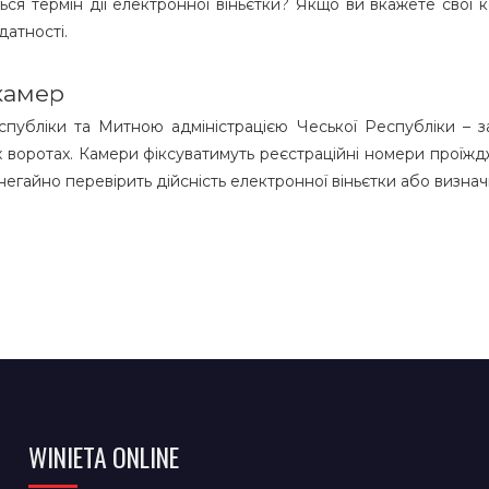
ься термін дії електронної віньєтки? Якщо ви вкажете свої к
датності.
камер
еспубліки та Митною адміністрацією Чеської Республіки – 
х воротах. Камери фіксуватимуть реєстраційні номери проїж
 негайно перевірить дійсність електронної віньєтки або визнач
WINIETA ONLINE