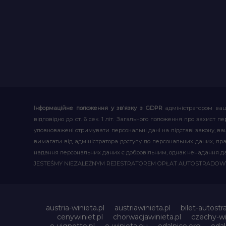
Інформаційне положення у зв’язку з GDPR
адміністратором ваш
відповідно до ст. 6 сек. 1 літ. Загального положення про захис
уповноважені отримувати персональні дані на підставі закону, ваш
вимагати від адміністратора доступу до персональних даних, пр
надання персональних даних є добровільним, однак ненадання д
JESTEŚMY NIEZALEŻNYM REJESTRATOREM OPŁAT AUTOSTRADO
austria-winieta.pl
austriawinieta.pl
bilet-autostr
cenywiniet.pl
chorwacjawinieta.pl
czechy-wi