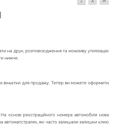
A
A
A
и
ти на друк, розповсюдження та можливу утилізацію
ти нижче.
 них віньєтки для продажу. Тепер ви можете оформити
. На основі реєстраційного номера автомобіля нова
на автомагістралях, які часто залишали залишки клею