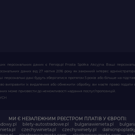
их персональних даних є Feniqs.pl Prosta Spółka Akcyjna. Ваші персонал
т персональних даних від 27 квітня 2016 року як законний інтерес адміністр
і персональні дані будуть зберігатися протягом 5 років або більше на підставі
аво виправити їх видалення або обмежити обробку, ви маєте право подати 
аних може призвести до неможливості надання послуг/пропозицій.
WYCH
МИ Є НЕЗАЛЕЖНИМ РЕЄСТРОМ ПЛАТІВ У ЄВРОПІ:
adowy.pl
bilety-autostradowe.pl
bulgariawienieta.pl
bulgari
nieta.pl
czechywinieta.pl
czechywiniety.pl
dalnicnipoplat