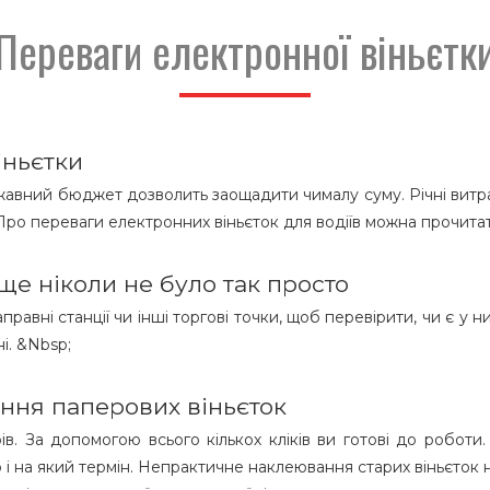
Переваги електронної віньєтк
іньєтки
авний бюджет дозволить заощадити чималу суму. Річні витра
 Про переваги електронних віньєток для водіїв можна прочита
 ще ніколи не було так просто
равні станції чи інші торгові точки, щоб перевірити, чи є у
і. &Nbsp;
ння паперових віньєток
ів. За допомогою всього кількох кліків ви готові до роботи
 і на який термін. Непрактичне наклеювання старих віньєток 