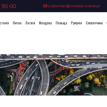
 90 00
customer@winieta-online.pl
стонія
Литва
Латвія
Молдова
Польща
Румунія
Словаччина