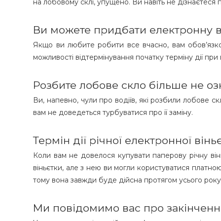
на лобовому склі, упущено. Ви навіть не дізнаєтеся 
Ви можете придбати електронну він
Якщо ви любите робити все вчасно, вам обов’язко
можливості відтермінування початку терміну дії при 
Розбите лобове скло більше не оз
Ви, напевно, чули про водіїв, які розбили лобове с
вам не доведеться турбуватися про її заміну. ​​
Термін дії річної електронної вінь
Коли вам не довелося купувати паперову річну віньє
віньєтки, але з нею ви могли користуватися платною а
тому вона завжди буде дійсна протягом усього року.
Ми повідомимо вас про закінчення