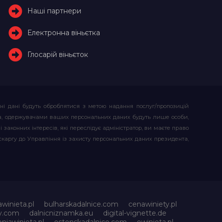
Наші партнери
Електронна віньєтка
Глосарій віньєток
ьні дані будуть оброблятися з метою надання послуг/пропозицій
атора, одержувачами ваших персональних даних будуть лише особи,
 законних інтересів, які переслідує адміністратор, ви маєте право
скаргу до Управління із захисту персональних даних президента,
awinieta.pl
bulharskadalnice.com
cenawiniety.pl
ky.com
dalnicniznamka.eu
digital-vignette.de