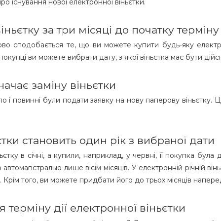
про існування нової електронної віньєтки.
ьєтку за три місяці до початку терміну 
во сподобається те, що ви можете купити будь-яку електрон
покупці ви можете вибрати дату, з якої віньєтка має бути дійс
начає заміну віньєтки
кло і повинні були подати заявку на нову паперову віньєтку.
єтки становить один рік з вибраної дати
тку в січні, а купили, наприклад, у червні, її покупка була 
втомагістралью лише вісім місяців. У електронній річній віньє
 Крім того, ви можете придбати його до трьох місяців напере
 терміну дії електронної віньєтки