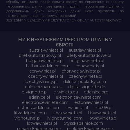
обробку, ви маєте право подати скаргу до Управління із захисту
персональних даних президента, надання персональних даних є
добровільним, однак ненадання даних може призвести до
неможливості надання послуг/пропозицій.
JESTEŚMY NIEZALEŻNYM REJESTRATOREM OPŁAT AUTOSTRADOWYCH
МИ Є НЕЗАЛЕЖНИМ РЕЄСТРОМ ПЛАТІВ У
ЄВРОПІ:
austria-winieta.pl
austriawinieta.pl
bilet-autostradowy.pl
bilety-autostradowe.pl
bulgariawienieta.pl
bulgariawinieta.pl
bulharskadalnice.com
cenawiniety.pl
cenywiniet.pl
chorwacjawinieta.pl
czechy-winieta.pl
czechywinieta.pl
czechywiniety.pl
dalnicnipoplatky.com
dalnicniznamka.eu
digital-vignette.de
e-vignette.pl
e-winieta.eu
edalnice.org
edalnice.pl
electronicavinieta.com
electroniceviniete.com
estoniawinieta.pl
estonskadalnice.com
ewinieta.pl
info365.pl
litvadalnice.com
litwa-winieta.pl
litwawinieta.pl
livignotunel.pl
livignotunnel.com
lotvawinieta.pl
lotwawinieta.pl
lotysskadalnice.com
madarskadalnice.com
moldavskadalnice.com