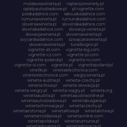
moldawiawinieta.pl
najtanszewiniety.pl
oplatyautostradowe.pl
pl-vignette.com
polskadalnice.com
rakouskadalnice.com
rumuniawinieta.pl
rumunskadalnice.com
sloveniawinieta.pl
slovenskadalnice.com
slovinskadalnice.com
slowacja-winieta.pl
slowacjawinieta.pl
sloweniawinieta.pl
svycarskadalnice.com
szwajcariawinieta.pl
słoweniawinieta.pl
tunellivigno.pl
vignette-at.com
vignette-bg.com
vignette-cz.com
vignette-pl.com
vignette-poland.pl
vignette-ro.com
vignette-si.com
vignette.pl
vignettepoland.pl
vinetki.pl
vinietaelectronica.com
vinieteelectronice.com
wegrywinieta.pl
winieta-austria.pl
winieta-czechy.pl
winieta-litwa.pl
winieta-słowacja.pl
winieta-wegry.pl
winieta-węgry.pl
winieta.org
winietaaustria.pl
winietaaustriaonline.pl
winietaautostradowa.pl
winietabulgaria.pl
winietachorwacja.pl
winietaczechy.pl
winietaestonia.pl
winietalitwa.pl
winietalotwa.pl
winietamoldawia.pl
winietaonline.com
winietapolska.pl
winietarumunia.pl
winietaslovenia.pl
winietaslowacja.pl