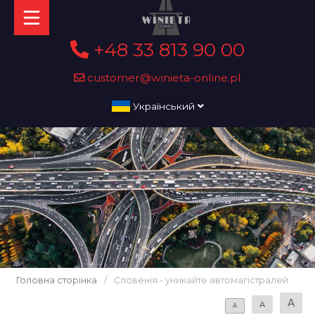
+48 33 813 90 00
customer@winieta-online.pl
Український
Головна сторінка
/
Словенія - уникайте автомагістралей
A
A
A