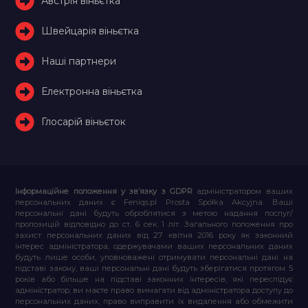
Австрія віньєтка
Швейцарія віньєтка
Наші партнери
Електронна віньєтка
Глосарій віньєток
Інформаційне положення у зв’язку з GDPR
адміністратором ваших
персональних даних є Feniqs.pl Prosta Spółka Akcyjna. Ваші
персональні дані будуть оброблятися з метою надання послуг/
пропозицій відповідно до ст. 6 сек. 1 літ. Загального положення про
захист персональних даних від 27 квітня 2016 року як законний
інтерес адміністратора, одержувачами ваших персональних даних
будуть лише особи, уповноважені отримувати персональні дані на
підставі закону, ваші персональні дані будуть зберігатися протягом 5
років або більше на підставі законних інтересів, які переслідує
адміністратор, ви маєте право вимагати від адміністратора доступу до
персональних даних, право виправити їх видалення або обмежити