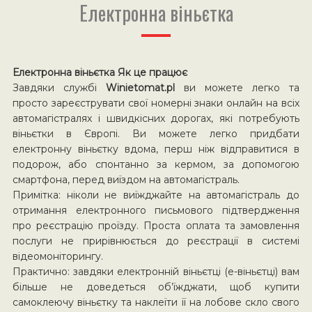
Електронна віньєтка
Електронна віньєтка Як це працює
Завдяки службі
Winietomat.pl
ви можете легко та
просто зареєструвати свої номерні знаки онлайн на всіх
автомагістралях і швидкісних дорогах, які потребують
віньєтки в Європі. Ви можете легко придбати
електронну віньєтку вдома, перш ніж відправитися в
подорож, або спонтанно за кермом, за допомогою
смартфона, перед виїздом на автомагістраль.
Примітка: ніколи не виїжджайте на автомагістраль до
отримання електронного письмового підтвердження
про реєстрацію проїзду. Проста оплата та замовлення
послуги не прирівнюється до реєстрації в системі
відеомоніторингу.
Практично: завдяки електронній віньєтці (е-віньєтці) вам
більше не доведеться об’їжджати, щоб купити
самоклеючу віньєтку та наклеїти її на лобове скло свого