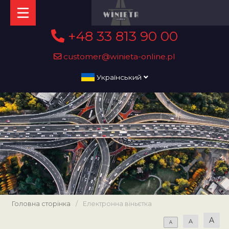
+48 33 813 90 00
customer@winieta-online.pl
Український
Головна сторінка
/
Електронна віньєтка
A
A
A