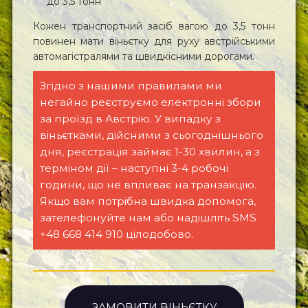
до 3,5 тонн
Кожен транспортний засіб вагою до 3,5 тонн
повинен мати віньєтку для руху австрійськими
автомагістралями та швидкісними дорогами.
Згідно з нашими правилами ми
негайно реєструємо електронні збори
за проїзд в Австрію. У випадку з
віньєтками, дійсними з сьогоднішнього
дня, реєстрація займає 1-30 хвилин, а з
терміном дії – наступні 3-4 робочі
години, що не впливає на транзакцію.
Якщо вам потрібна швидка допомога,
зателефонуйте нам або надішліть SMS
+48 668 414 910 цілодобово.
ЗАМОВИТИ ВІНЬЄТКУ