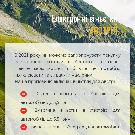
Електронні віньєтки
АВСТРІЯ
З 2021 року ми можемо запропонувати покупку
електронної віньєтки в Австрію. Це нове!!
Більше можливостей і більше не потрібно
приклеювати та видаляти наклейки.
Наша пропозиція включає віньєтки для Австрії:
10-денна віньєтка в Австрію для
автомобілів до 3,5 тонн
2-місячна віньєтка в Австрію для
автомобілів до 3,5 тонн
річна віньєтка в Австрію для автомобілів