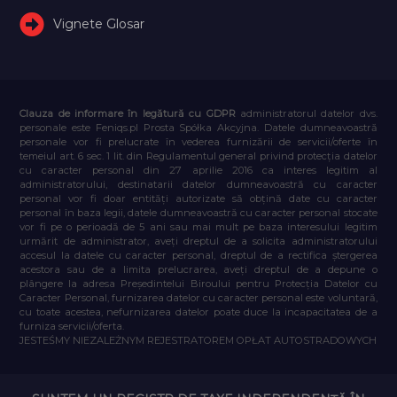
Vignete Glosar
Clauza de informare în legătură cu GDPR
administratorul datelor dvs.
personale este Feniqs.pl Prosta Spółka Akcyjna. Datele dumneavoastră
personale vor fi prelucrate în vederea furnizării de servicii/oferte în
temeiul art. 6 sec. 1 lit. din Regulamentul general privind protecția datelor
cu caracter personal din 27 aprilie 2016 ca interes legitim al
administratorului, destinatarii datelor dumneavoastră cu caracter
personal vor fi doar entități autorizate să obțină date cu caracter
personal în baza legii, datele dumneavoastră cu caracter personal stocate
vor fi pe o perioadă de 5 ani sau mai mult pe baza interesului legitim
urmărit de administrator, aveți dreptul de a solicita administratorului
accesul la datele cu caracter personal, dreptul de a rectifica ștergerea
acestora sau de a limita prelucrarea, aveți dreptul de a depune o
plângere la adresa Președintelui Biroului pentru Protecția Datelor cu
Caracter Personal, furnizarea datelor cu caracter personal este voluntară,
cu toate acestea, nefurnizarea datelor poate duce la incapacitatea de a
furniza servicii/oferta.
JESTEŚMY NIEZALEŻNYM REJESTRATOREM OPŁAT AUTOSTRADOWYCH