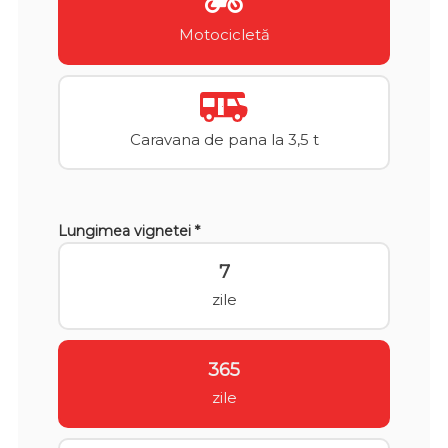
Motocicletă
Caravana de pana la 3,5 t
Lungimea vignetei *
7
zile
365
zile