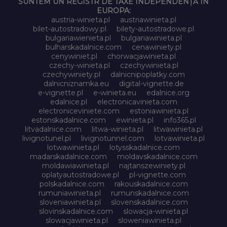
SUNTEM UN REGISTR DE TAXE INDEPENDENȚĂ ÎN
EUROPA:
austria-winieta.pl
austriawinieta.pl
bilet-autostradowy.pl
bilety-autostradowe.pl
bulgariawienieta.pl
bulgariawinieta.pl
bulharskadalnice.com
cenawiniety.pl
cenywiniet.pl
chorwacjawinieta.pl
czechy-winieta.pl
czechywinieta.pl
czechywiniety.pl
dalnicnipoplatky.com
dalnicniznamka.eu
digital-vignette.de
e-vignette.pl
e-winieta.eu
edalnice.org
edalnice.pl
electronicavinieta.com
electroniceviniete.com
estoniawinieta.pl
estonskadalnice.com
ewinieta.pl
info365.pl
litvadalnice.com
litwa-winieta.pl
litwawinieta.pl
livignotunel.pl
livignotunnel.com
lotvawinieta.pl
lotwawinieta.pl
lotysskadalnice.com
madarskadalnice.com
moldavskadalnice.com
moldawiawinieta.pl
najtanszewiniety.pl
oplatyautostradowe.pl
pl-vignette.com
polskadalnice.com
rakouskadalnice.com
rumuniawinieta.pl
rumunskadalnice.com
sloveniawinieta.pl
slovenskadalnice.com
slovinskadalnice.com
slowacja-winieta.pl
slowacjawinieta.pl
sloweniawinieta.pl