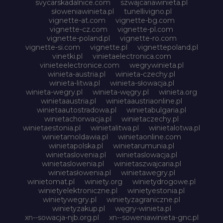
svycarskadalnice.com
szwajcariawinieta.pl
słoweniawinieta.pl
tunellivigno.pl
vignette-at.com
vignette-bg.com
vignette-cz.com
vignette-pl.com
vignette-poland.pl
vignette-ro.com
vignette-si.com
vignette.pl
vignettepoland.pl
vinetki.pl
vinietaelectronica.com
vinieteelectronice.com
wegrywinieta.pl
winieta-austria.pl
winieta-czechy.pl
winieta-litwa.pl
winieta-słowacja.pl
winieta-wegry.pl
winieta-węgry.pl
winieta.org
winietaaustria.pl
winietaaustriaonline.pl
winietaautostradowa.pl
winietabulgaria.pl
winietachorwacja.pl
winietaczechy.pl
winietaestonia.pl
winietalitwa.pl
winietalotwa.pl
winietamoldawia.pl
winietaonline.com
winietapolska.pl
winietarumunia.pl
winietaslovenia.pl
winietaslowacja.pl
winietaslowenia.pl
winietaszwajcaria.pl
winietasłowenia.pl
winietawegry.pl
winietomat.pl
winiety.org
winietydrogowe.pl
winietyelektroniczne.pl
winietyestonia.pl
winietywegry.pl
winietyzagraniczne.pl
winietyzakup.pl
węgry-winieta.pl
xn--sowacja-njb.org.pl
xn--soweniawinieta-gnc.pl