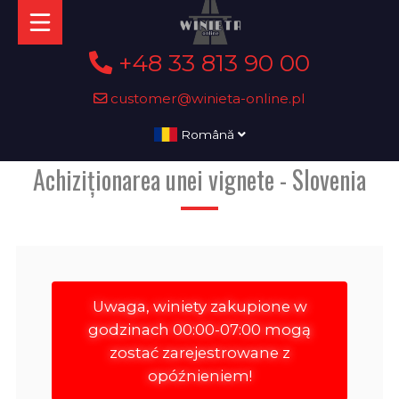
+48 33 813 90 00
customer@winieta-online.pl
Română
Achiziționarea unei vignete - Slovenia
Uwaga, winiety zakupione w
godzinach 00:00-07:00 mogą
zostać zarejestrowane z
opóźnieniem!