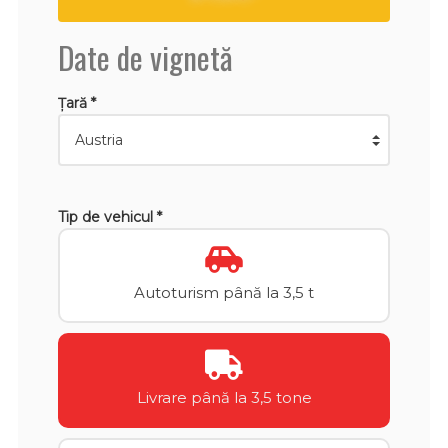
Date de vignetă
Țară *
Tip de vehicul *
Autoturism până la 3,5 t
Livrare până la 3,5 tone