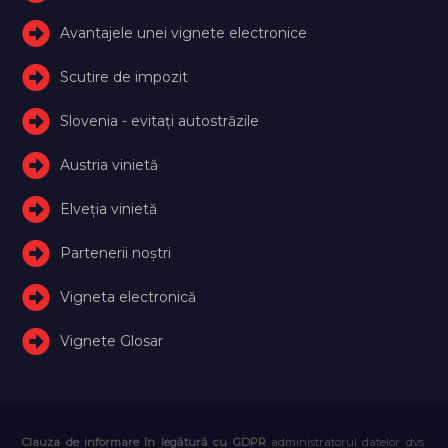
Avantajele unei vignete electronice
Scutire de impozit
Slovenia - evitați autostrăzile
Austria vinietă
Elveţia vinietă
Partenerii noștri
Vigneta electronică
Vignete Glosar
Clauza de informare în legătură cu GDPR
administratorul datelor dvs.