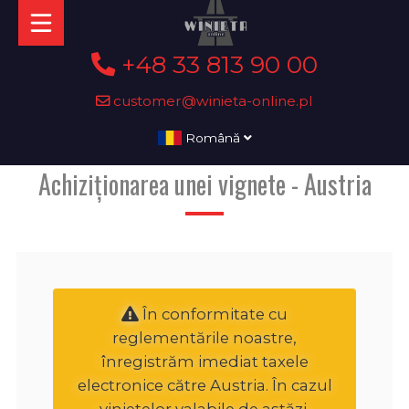
+48 33 813 90 00
customer@winieta-online.pl
Română
Achiziționarea unei vignete - Austria
În conformitate cu
reglementările noastre,
înregistrăm imediat taxele
electronice către Austria. În cazul
vinietelor valabile de astăzi,