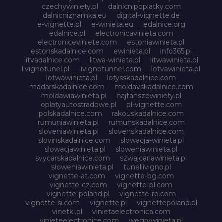
czechywiniety.pl
dalnicnipoplatky.com
dalnicniznamka.eu
digital-vignette.de
e-vignette.pl
e-winieta.eu
edalnice.org
edalnice.pl
electronicavinieta.com
electroniceviniete.com
estoniawinieta.pl
estonskadalnice.com
ewinieta.pl
info365.pl
litvadalnice.com
litwa-winieta.pl
litwawinieta.pl
livignotunel.pl
livignotunnel.com
lotvawinieta.pl
lotwawinieta.pl
lotysskadalnice.com
madarskadalnice.com
moldavskadalnice.com
moldawiawinieta.pl
najtanszewiniety.pl
oplatyautostradowe.pl
pl-vignette.com
polskadalnice.com
rakouskadalnice.com
rumuniawinieta.pl
rumunskadalnice.com
sloveniawinieta.pl
slovenskadalnice.com
slovinskadalnice.com
slowacja-winieta.pl
slowacjawinieta.pl
sloweniawinieta.pl
svycarskadalnice.com
szwajcariawinieta.pl
słoweniawinieta.pl
tunellivigno.pl
vignette-at.com
vignette-bg.com
vignette-cz.com
vignette-pl.com
vignette-poland.pl
vignette-ro.com
vignette-si.com
vignette.pl
vignettepoland.pl
vinetki.pl
vinietaelectronica.com
vinieteelectronice.com
wegrywinieta.pl