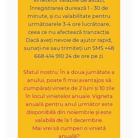
înregistrarea durează 1 - 30 de
minute, și cu valabilitate pentru
următoarele 3-4 ore lucrătoare,
ceea ce nu afectează tranzacția.
Dacă aveți nevoie de ajutor rapid,
sunați-ne sau trimiteți un SMS +48
668 414 910 24 de ore pe zi.
Sfatul nostru: În a doua jumătate a
anului, poate fi mai avantajos să
cumpărați viniete de 2 luni și 10 zile
în locul vinietelor anuale. Vigneta
anuală pentru anul următor este
disponibilă din noiembrie și este
valabilă de la 1 decembrie.
Mai vrei să cumperi o vinietă
anuală?