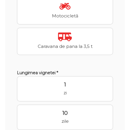
Motocicletă
Caravana de pana la 3,5 t
Lungimea vignetei *
1
zi
10
zile