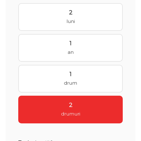
2
luni
1
an
1
drum
2
drumuri