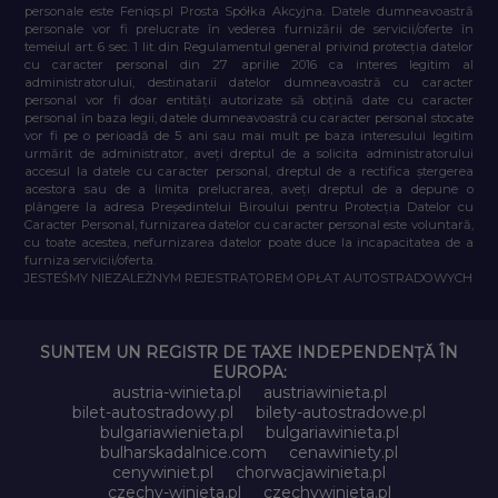
personale este Feniqs.pl Prosta Spółka Akcyjna. Datele dumneavoastră
personale vor fi prelucrate în vederea furnizării de servicii/oferte în
temeiul art. 6 sec. 1 lit. din Regulamentul general privind protecția datelor
cu caracter personal din 27 aprilie 2016 ca interes legitim al
administratorului, destinatarii datelor dumneavoastră cu caracter
personal vor fi doar entități autorizate să obțină date cu caracter
personal în baza legii, datele dumneavoastră cu caracter personal stocate
vor fi pe o perioadă de 5 ani sau mai mult pe baza interesului legitim
urmărit de administrator, aveți dreptul de a solicita administratorului
accesul la datele cu caracter personal, dreptul de a rectifica ștergerea
acestora sau de a limita prelucrarea, aveți dreptul de a depune o
plângere la adresa Președintelui Biroului pentru Protecția Datelor cu
Caracter Personal, furnizarea datelor cu caracter personal este voluntară,
cu toate acestea, nefurnizarea datelor poate duce la incapacitatea de a
furniza servicii/oferta.
JESTEŚMY NIEZALEŻNYM REJESTRATOREM OPŁAT AUTOSTRADOWYCH
SUNTEM UN REGISTR DE TAXE INDEPENDENȚĂ ÎN
EUROPA:
austria-winieta.pl
austriawinieta.pl
bilet-autostradowy.pl
bilety-autostradowe.pl
bulgariawienieta.pl
bulgariawinieta.pl
bulharskadalnice.com
cenawiniety.pl
cenywiniet.pl
chorwacjawinieta.pl
czechy-winieta.pl
czechywinieta.pl