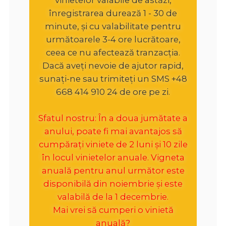
înregistrarea durează 1 - 30 de
minute, și cu valabilitate pentru
următoarele 3-4 ore lucrătoare,
ceea ce nu afectează tranzacția.
Dacă aveți nevoie de ajutor rapid,
sunați-ne sau trimiteți un SMS +48
668 414 910 24 de ore pe zi.
Sfatul nostru: În a doua jumătate a
anului, poate fi mai avantajos să
cumpărați viniete de 2 luni și 10 zile
în locul vinietelor anuale. Vigneta
anuală pentru anul următor este
disponibilă din noiembrie și este
valabilă de la 1 decembrie.
Mai vrei să cumperi o vinietă
anuală?