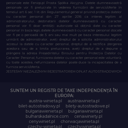
personale este Feniqs.pl Prosta Spółka Akcyjna. Datele dumneavoastră
personale vor fi prelucrate în vederea furnizării de servicii/oferte în
temeiul art. 6 sec. 1 lit. din Regulamentul general privind protecția datelor
cu caracter personal din 27 aprilie 2016 ca interes legitim al
administratorului, destinatarii datelor dumneavoastră cu caracter
personal vor fi doar entități autorizate să obțină date cu caracter
personal în baza legii, datele dumneavoastră cu caracter personal stocate
vor fi pe o perioadă de 5 ani sau mai mult pe baza interesului legitim
urmărit de administrator, aveți dreptul de a solicita administratorului
accesul la datele cu caracter personal, dreptul de a rectifica ștergerea
acestora sau de a limita prelucrarea, aveți dreptul de a depune o
plângere la adresa Președintelui Biroului pentru Protecția Datelor cu
Caracter Personal, furnizarea datelor cu caracter personal este voluntară,
cu toate acestea, nefurnizarea datelor poate duce la incapacitatea de a
furniza servicii/oferta.
JESTEŚMY NIEZALEŻNYM REJESTRATOREM OPŁAT AUTOSTRADOWYCH
SUNTEM UN REGISTR DE TAXE INDEPENDENȚĂ ÎN
EUROPA:
austria-winieta.pl
austriawinieta.pl
bilet-autostradowy.pl
bilety-autostradowe.pl
bulgariawienieta.pl
bulgariawinieta.pl
bulharskadalnice.com
cenawiniety.pl
cenywiniet.pl
chorwacjawinieta.pl
czechy-winieta.pl
czechywinieta.pl