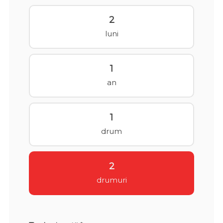
2
luni
1
an
1
drum
2
drumuri