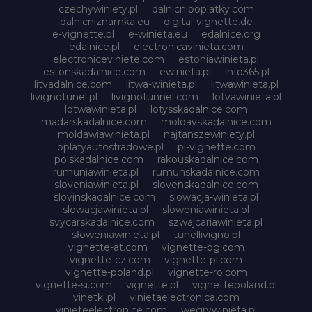
czechywiniety.pl
dalnicnipoplatky.com
dalnicniznamka.eu
digital-vignette.de
e-vignette.pl
e-winieta.eu
edalnice.org
edalnice.pl
electronicavinieta.com
electroniceviniete.com
estoniawinieta.pl
estonskadalnice.com
ewinieta.pl
info365.pl
litvadalnice.com
litwa-winieta.pl
litwawinieta.pl
livignotunel.pl
livignotunnel.com
lotvawinieta.pl
lotwawinieta.pl
lotysskadalnice.com
madarskadalnice.com
moldavskadalnice.com
moldawiawinieta.pl
najtanszewiniety.pl
oplatyautostradowe.pl
pl-vignette.com
polskadalnice.com
rakouskadalnice.com
rumuniawinieta.pl
rumunskadalnice.com
sloveniawinieta.pl
slovenskadalnice.com
slovinskadalnice.com
slowacja-winieta.pl
slowacjawinieta.pl
sloweniawinieta.pl
svycarskadalnice.com
szwajcariawinieta.pl
słoweniawinieta.pl
tunellivigno.pl
vignette-at.com
vignette-bg.com
vignette-cz.com
vignette-pl.com
vignette-poland.pl
vignette-ro.com
vignette-si.com
vignette.pl
vignettepoland.pl
vinetki.pl
vinietaelectronica.com
vinieteelectronice.com
wegrywinieta.pl