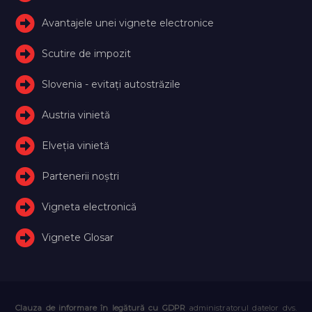
Avantajele unei vignete electronice
Scutire de impozit
Slovenia - evitați autostrăzile
Austria vinietă
Elveţia vinietă
Partenerii noștri
Vigneta electronică
Vignete Glosar
Clauza de informare în legătură cu GDPR
administratorul datelor dvs.