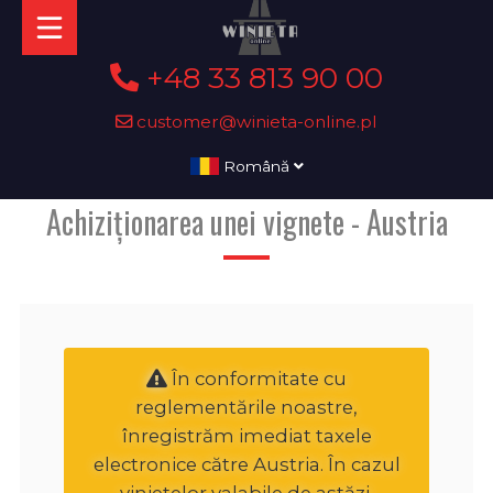
+48 33 813 90 00
customer@winieta-online.pl
Română
Achiziționarea unei vignete - Austria
În conformitate cu
reglementările noastre,
înregistrăm imediat taxele
electronice către Austria. În cazul
vinietelor valabile de astăzi,