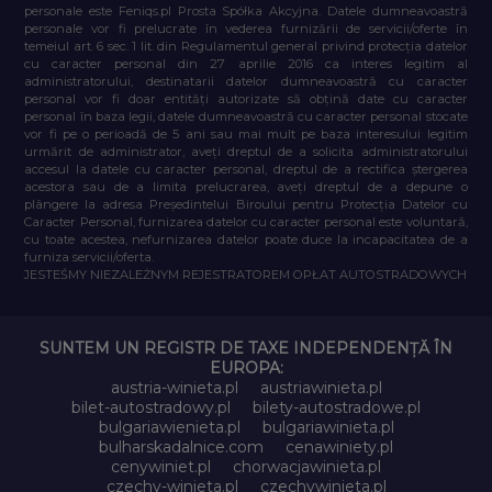
personale este Feniqs.pl Prosta Spółka Akcyjna. Datele dumneavoastră
personale vor fi prelucrate în vederea furnizării de servicii/oferte în
temeiul art. 6 sec. 1 lit. din Regulamentul general privind protecția datelor
cu caracter personal din 27 aprilie 2016 ca interes legitim al
administratorului, destinatarii datelor dumneavoastră cu caracter
personal vor fi doar entități autorizate să obțină date cu caracter
personal în baza legii, datele dumneavoastră cu caracter personal stocate
vor fi pe o perioadă de 5 ani sau mai mult pe baza interesului legitim
urmărit de administrator, aveți dreptul de a solicita administratorului
accesul la datele cu caracter personal, dreptul de a rectifica ștergerea
acestora sau de a limita prelucrarea, aveți dreptul de a depune o
plângere la adresa Președintelui Biroului pentru Protecția Datelor cu
Caracter Personal, furnizarea datelor cu caracter personal este voluntară,
cu toate acestea, nefurnizarea datelor poate duce la incapacitatea de a
furniza servicii/oferta.
JESTEŚMY NIEZALEŻNYM REJESTRATOREM OPŁAT AUTOSTRADOWYCH
SUNTEM UN REGISTR DE TAXE INDEPENDENȚĂ ÎN
EUROPA:
austria-winieta.pl
austriawinieta.pl
bilet-autostradowy.pl
bilety-autostradowe.pl
bulgariawienieta.pl
bulgariawinieta.pl
bulharskadalnice.com
cenawiniety.pl
cenywiniet.pl
chorwacjawinieta.pl
czechy-winieta.pl
czechywinieta.pl