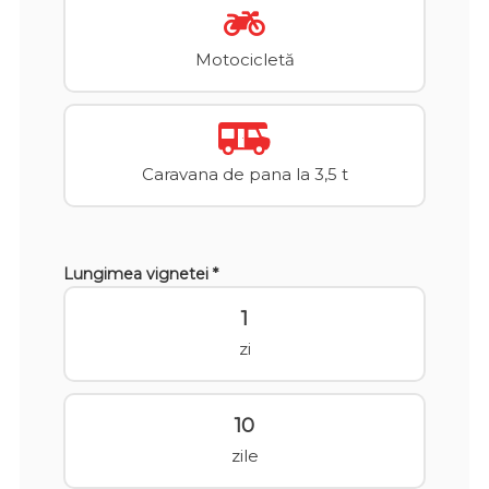
Motocicletă
Caravana de pana la 3,5 t
Lungimea vignetei *
1
zi
10
zile