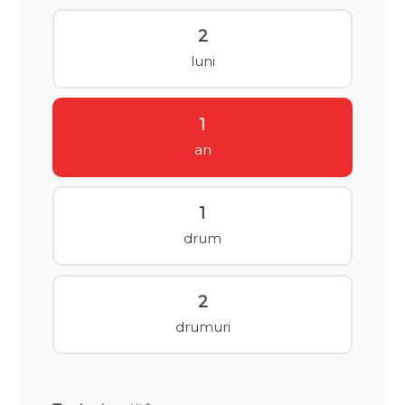
2
luni
1
an
1
drum
2
drumuri