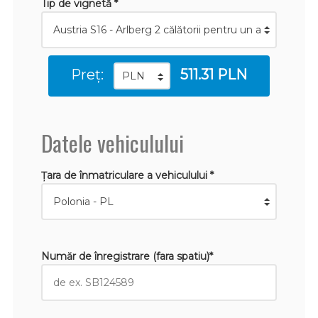
Tip de vignetă *
Preț:
511.31 PLN
Datele vehiculului
Țara de înmatriculare a vehiculului *
Număr de înregistrare (fara spatiu)*