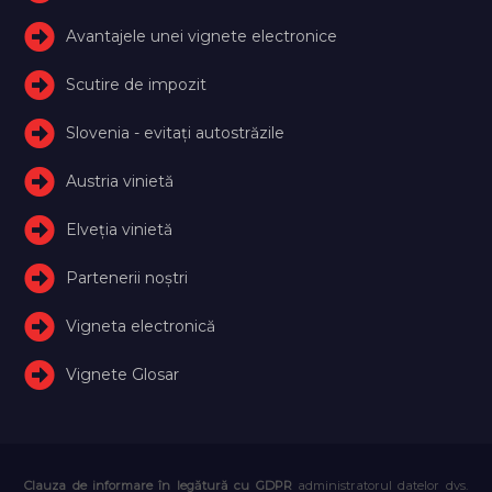
Avantajele unei vignete electronice
Scutire de impozit
Slovenia - evitați autostrăzile
Austria vinietă
Elveţia vinietă
Partenerii noștri
Vigneta electronică
Vignete Glosar
Clauza de informare în legătură cu GDPR
administratorul datelor dvs.