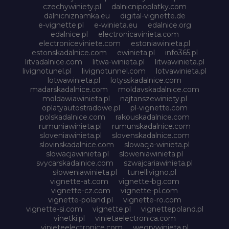
czechywiniety.pl
dalnicnipoplatky.com
dalnicniznamka.eu
digital-vignette.de
e-vignette.pl
e-winieta.eu
edalnice.org
edalnice.pl
electronicavinieta.com
electroniceviniete.com
estoniawinieta.pl
estonskadalnice.com
ewinieta.pl
info365.pl
litvadalnice.com
litwa-winieta.pl
litwawinieta.pl
livignotunel.pl
livignotunnel.com
lotvawinieta.pl
lotwawinieta.pl
lotysskadalnice.com
madarskadalnice.com
moldavskadalnice.com
moldawiawinieta.pl
najtanszewiniety.pl
oplatyautostradowe.pl
pl-vignette.com
polskadalnice.com
rakouskadalnice.com
rumuniawinieta.pl
rumunskadalnice.com
sloveniawinieta.pl
slovenskadalnice.com
slovinskadalnice.com
slowacja-winieta.pl
slowacjawinieta.pl
sloweniawinieta.pl
svycarskadalnice.com
szwajcariawinieta.pl
słoweniawinieta.pl
tunellivigno.pl
vignette-at.com
vignette-bg.com
vignette-cz.com
vignette-pl.com
vignette-poland.pl
vignette-ro.com
vignette-si.com
vignette.pl
vignettepoland.pl
vinetki.pl
vinietaelectronica.com
vinieteelectronice.com
wegrywinieta.pl