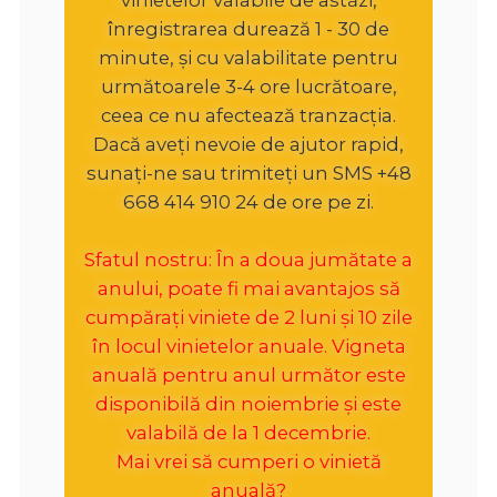
înregistrarea durează 1 - 30 de
minute, și cu valabilitate pentru
următoarele 3-4 ore lucrătoare,
ceea ce nu afectează tranzacția.
Dacă aveți nevoie de ajutor rapid,
sunați-ne sau trimiteți un SMS +48
668 414 910 24 de ore pe zi.
Sfatul nostru: În a doua jumătate a
anului, poate fi mai avantajos să
cumpărați viniete de 2 luni și 10 zile
în locul vinietelor anuale. Vigneta
anuală pentru anul următor este
disponibilă din noiembrie și este
valabilă de la 1 decembrie.
Mai vrei să cumperi o vinietă
anuală?