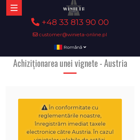
+48 33 813 90 00
customer@winieta-online.pl
Română
Achiziționarea unei vignete - Austria
În conformitate cu
reglementările noastre,
înregistrăm imediat taxele
electronice către Austria. În cazul
vinietelor valabile de astăzi,