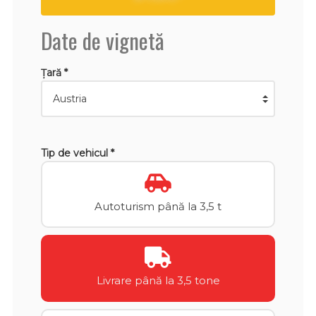
Date de vignetă
Țară *
Tip de vehicul *
Autoturism până la 3,5 t
Livrare până la 3,5 tone