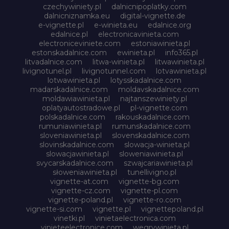
czechywiniety.pl
dalnicnipoplatky.com
dalnicniznamka.eu
digital-vignette.de
e-vignette.pl
e-winieta.eu
edalnice.org
edalnice.pl
electronicavinieta.com
electroniceviniete.com
estoniawinieta.pl
estonskadalnice.com
ewinieta.pl
info365.pl
litvadalnice.com
litwa-winieta.pl
litwawinieta.pl
livignotunel.pl
livignotunnel.com
lotvawinieta.pl
lotwawinieta.pl
lotysskadalnice.com
madarskadalnice.com
moldavskadalnice.com
moldawiawinieta.pl
najtanszewiniety.pl
oplatyautostradowe.pl
pl-vignette.com
polskadalnice.com
rakouskadalnice.com
rumuniawinieta.pl
rumunskadalnice.com
sloveniawinieta.pl
slovenskadalnice.com
slovinskadalnice.com
slowacja-winieta.pl
slowacjawinieta.pl
sloweniawinieta.pl
svycarskadalnice.com
szwajcariawinieta.pl
słoweniawinieta.pl
tunellivigno.pl
vignette-at.com
vignette-bg.com
vignette-cz.com
vignette-pl.com
vignette-poland.pl
vignette-ro.com
vignette-si.com
vignette.pl
vignettepoland.pl
vinetki.pl
vinietaelectronica.com
vinieteelectronice.com
wegrywinieta.pl