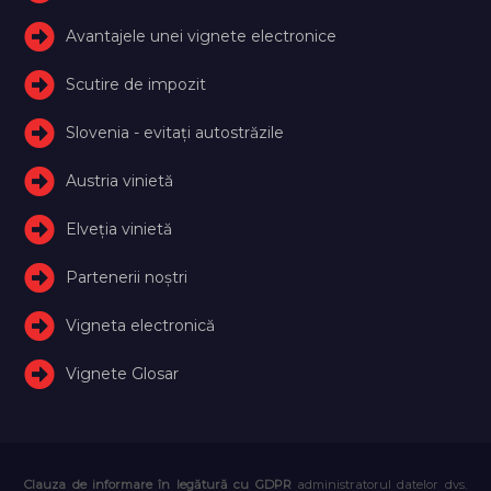
Avantajele unei vignete electronice
Scutire de impozit
Slovenia - evitați autostrăzile
Austria vinietă
Elveţia vinietă
Partenerii noștri
Vigneta electronică
Vignete Glosar
Clauza de informare în legătură cu GDPR
administratorul datelor dvs.