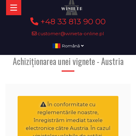
+48 33 813 90 00
customer@winieta-online.pl
Română
Achiziționarea unei vignete - Austria
În conformitate cu
reglementările noastre,
înregistrăm imediat taxele
electronice către Austria. În cazul
vinietelor valabile de astăzi,