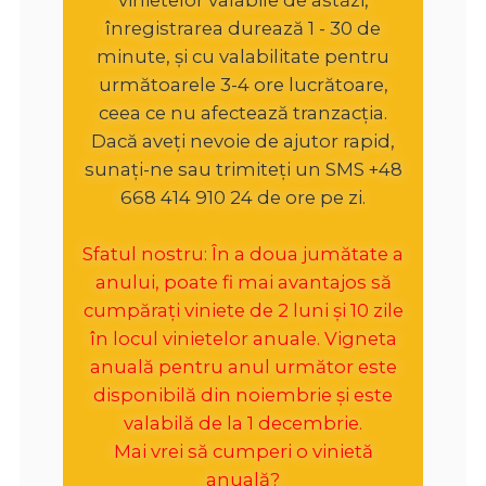
înregistrarea durează 1 - 30 de
minute, și cu valabilitate pentru
următoarele 3-4 ore lucrătoare,
ceea ce nu afectează tranzacția.
Dacă aveți nevoie de ajutor rapid,
sunați-ne sau trimiteți un SMS +48
668 414 910 24 de ore pe zi.
Sfatul nostru: În a doua jumătate a
anului, poate fi mai avantajos să
cumpărați viniete de 2 luni și 10 zile
în locul vinietelor anuale. Vigneta
anuală pentru anul următor este
disponibilă din noiembrie și este
valabilă de la 1 decembrie.
Mai vrei să cumperi o vinietă
anuală?