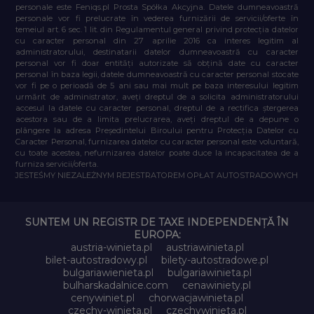
personale este Feniqs.pl Prosta Spółka Akcyjna. Datele dumneavoastră
personale vor fi prelucrate în vederea furnizării de servicii/oferte în
temeiul art. 6 sec. 1 lit. din Regulamentul general privind protecția datelor
cu caracter personal din 27 aprilie 2016 ca interes legitim al
administratorului, destinatarii datelor dumneavoastră cu caracter
personal vor fi doar entități autorizate să obțină date cu caracter
personal în baza legii, datele dumneavoastră cu caracter personal stocate
vor fi pe o perioadă de 5 ani sau mai mult pe baza interesului legitim
urmărit de administrator, aveți dreptul de a solicita administratorului
accesul la datele cu caracter personal, dreptul de a rectifica ștergerea
acestora sau de a limita prelucrarea, aveți dreptul de a depune o
plângere la adresa Președintelui Biroului pentru Protecția Datelor cu
Caracter Personal, furnizarea datelor cu caracter personal este voluntară,
cu toate acestea, nefurnizarea datelor poate duce la incapacitatea de a
furniza servicii/oferta.
JESTEŚMY NIEZALEŻNYM REJESTRATOREM OPŁAT AUTOSTRADOWYCH
SUNTEM UN REGISTR DE TAXE INDEPENDENȚĂ ÎN
EUROPA:
austria-winieta.pl
austriawinieta.pl
bilet-autostradowy.pl
bilety-autostradowe.pl
bulgariawienieta.pl
bulgariawinieta.pl
bulharskadalnice.com
cenawiniety.pl
cenywiniet.pl
chorwacjawinieta.pl
czechy-winieta.pl
czechywinieta.pl