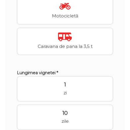
Motocicletă
Caravana de pana la 3,5 t
Lungimea vignetei *
1
zi
10
zile