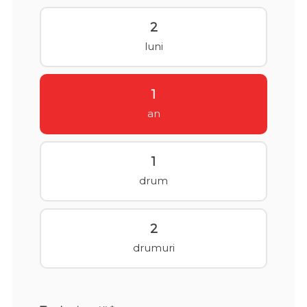
2
luni
1
an
1
drum
2
drumuri