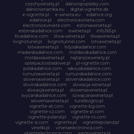
czechywiniety.pl
dalnicnipoplatky.com
dalnicniznamka.eu
digital-vignette.de
e-vignette.pl
e-winieta.eu
edalnice.org
edalnice.pl
electronicavinieta.com
electroniceviniete.com
estoniawinieta.pl
estonskadalnice.com
ewinieta.pl
info365.pl
litvadalnice.com
litwa-winieta.pl
litwawinieta.pl
livignotunel.pl
livignotunnel.com
lotvawinieta.pl
lotwawinieta.pl
lotysskadalnice.com
madarskadalnice.com
moldavskadalnice.com
moldawiawinieta.pl
najtanszewiniety.pl
oplatyautostradowe.pl
pl-vignette.com
polskadalnice.com
rakouskadalnice.com
rumuniawinieta.pl
rumunskadalnice.com
sloveniawinieta.pl
slovenskadalnice.com
slovinskadalnice.com
slowacja-winieta.pl
slowacjawinieta.pl
sloweniawinieta.pl
svycarskadalnice.com
szwajcariawinieta.pl
słoweniawinieta.pl
tunellivigno.pl
vignette-at.com
vignette-bg.com
vignette-cz.com
vignette-pl.com
vignette-poland.pl
vignette-ro.com
vignette-si.com
vignette.pl
vignettepoland.pl
vinetki.pl
vinietaelectronica.com
vinieteelectronice.com
wegrywinieta.pl