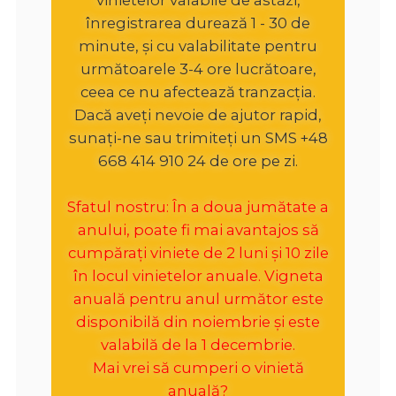
înregistrarea durează 1 - 30 de
minute, și cu valabilitate pentru
următoarele 3-4 ore lucrătoare,
ceea ce nu afectează tranzacția.
Dacă aveți nevoie de ajutor rapid,
sunați-ne sau trimiteți un SMS +48
668 414 910 24 de ore pe zi.
Sfatul nostru: În a doua jumătate a
anului, poate fi mai avantajos să
cumpărați viniete de 2 luni și 10 zile
în locul vinietelor anuale. Vigneta
anuală pentru anul următor este
disponibilă din noiembrie și este
valabilă de la 1 decembrie.
Mai vrei să cumperi o vinietă
anuală?