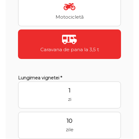
Motocicletă
Caravana de pana la 3,5 t
Lungimea vignetei *
1
zi
10
zile