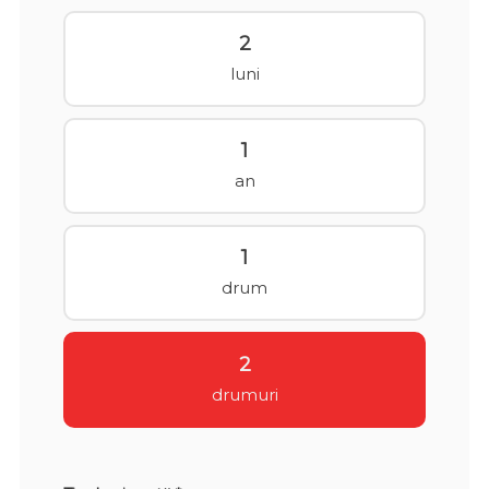
2
luni
1
an
1
drum
2
drumuri