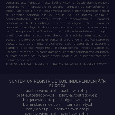
personale este Feniqs.pl Prosta Spółka Akcyjna. Datele dumneavoastră
personale vor fi prelucrate în vederea furnizării de servicii/oferte în
temeiul art. 6 sec. 1 lit. din Regulamentul general privind protecția datelor
cu caracter personal din 27 aprilie 2016 ca interes legitim al
administratorului, destinatarii datelor dumneavoastră cu caracter
personal vor fi doar entități autorizate să obțină date cu caracter
personal în baza legii, datele dumneavoastră cu caracter personal stocate
vor fi pe o perioadă de 5 ani sau mai mult pe baza interesului legitim
urmărit de administrator, aveți dreptul de a solicita administratorului
accesul la datele cu caracter personal, dreptul de a rectifica ștergerea
acestora sau de a limita prelucrarea, aveți dreptul de a depune o
plângere la adresa Președintelui Biroului pentru Protecția Datelor cu
Caracter Personal, furnizarea datelor cu caracter personal este voluntară,
cu toate acestea, nefurnizarea datelor poate duce la incapacitatea de a
furniza servicii/oferta.
JESTEŚMY NIEZALEŻNYM REJESTRATOREM OPŁAT AUTOSTRADOWYCH
SUNTEM UN REGISTR DE TAXE INDEPENDENȚĂ ÎN
EUROPA:
austria-winieta.pl
austriawinieta.pl
bilet-autostradowy.pl
bilety-autostradowe.pl
bulgariawienieta.pl
bulgariawinieta.pl
bulharskadalnice.com
cenawiniety.pl
cenywiniet.pl
chorwacjawinieta.pl
czechy-winieta.pl
czechywinieta.pl