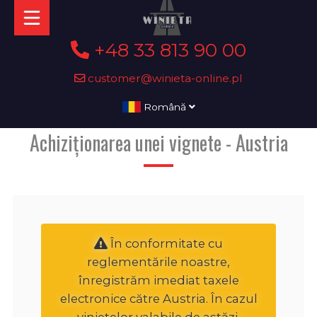
+48 33 813 90 00
customer@winieta-online.pl
Română
Achiziționarea unei vignete - Austria
În conformitate cu
reglementările noastre,
înregistrăm imediat taxele
electronice către Austria. În cazul
vinietelor valabile de astăzi,