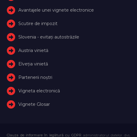
Avantajele unei vignete electronice
Scutire de impozit
Slovenia - evitați autostrăzile
Austria vinietă
Elveţia vinietă
Partenerii noștri
Vigneta electronică
Vignete Glosar
Clauza de informare în legătură cu GDPR
administratorul datelor dvs.