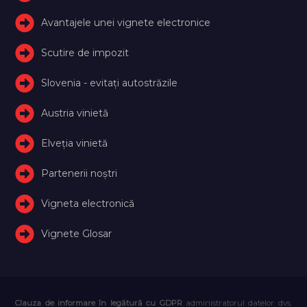
Avantajele unei vignete electronice
Scutire de impozit
Slovenia - evitați autostrăzile
Austria vinietă
Elveţia vinietă
Partenerii noștri
Vigneta electronică
Vignete Glosar
Clauza de informare în legătură cu GDPR
administratorul datelor dvs.