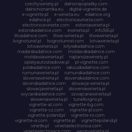
czechywiniety.pl
dalnicnipoplatky.com
dalnicniznamka.eu
digital-vignette.de
e-vignette.pl
e-winieta.eu
edalnice.org
edalnice.pl
electronicavinieta.com
electroniceviniete.com
estoniawinieta.pl
estonskadalnice.com
ewinieta.pl
info365.pl
litvadalnice.com
litwa-winieta.pl
litwawinieta.pl
livignotunel.pl
livignotunnel.com
lotvawinieta.pl
lotwawinieta.pl
lotysskadalnice.com
madarskadalnice.com
moldavskadalnice.com
moldawiawinieta.pl
najtanszewiniety.pl
oplatyautostradowe.pl
pl-vignette.com
polskadalnice.com
rakouskadalnice.com
rumuniawinieta.pl
rumunskadalnice.com
sloveniawinieta.pl
slovenskadalnice.com
slovinskadalnice.com
slowacja-winieta.pl
slowacjawinieta.pl
sloweniawinieta.pl
svycarskadalnice.com
szwajcariawinieta.pl
słoweniawinieta.pl
tunellivigno.pl
vignette-at.com
vignette-bg.com
vignette-cz.com
vignette-pl.com
vignette-poland.pl
vignette-ro.com
vignette-si.com
vignette.pl
vignettepoland.pl
vinetki.pl
vinietaelectronica.com
vinieteelectronice.com
wegrywinieta.pl