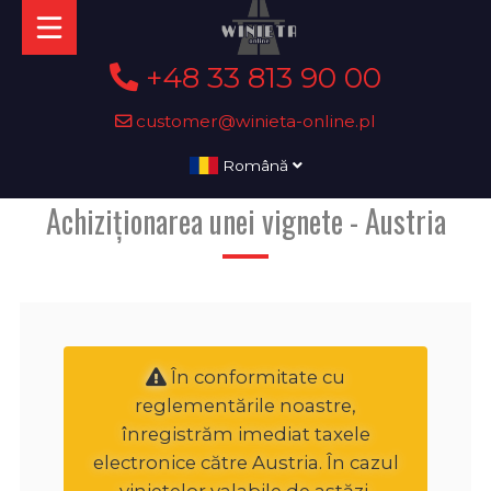
+48 33 813 90 00
customer@winieta-online.pl
Română
Achiziționarea unei vignete - Austria
În conformitate cu
reglementările noastre,
înregistrăm imediat taxele
electronice către Austria. În cazul
vinietelor valabile de astăzi,