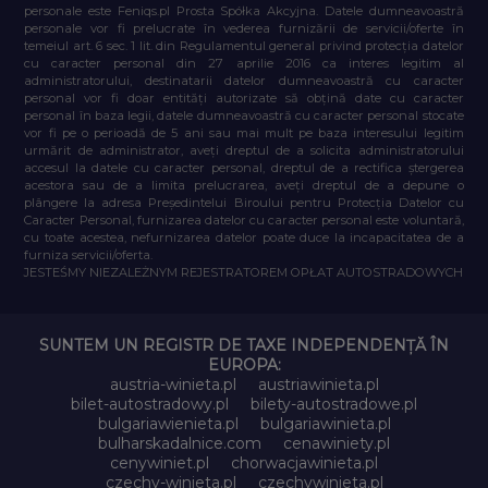
personale este Feniqs.pl Prosta Spółka Akcyjna. Datele dumneavoastră
personale vor fi prelucrate în vederea furnizării de servicii/oferte în
temeiul art. 6 sec. 1 lit. din Regulamentul general privind protecția datelor
cu caracter personal din 27 aprilie 2016 ca interes legitim al
administratorului, destinatarii datelor dumneavoastră cu caracter
personal vor fi doar entități autorizate să obțină date cu caracter
personal în baza legii, datele dumneavoastră cu caracter personal stocate
vor fi pe o perioadă de 5 ani sau mai mult pe baza interesului legitim
urmărit de administrator, aveți dreptul de a solicita administratorului
accesul la datele cu caracter personal, dreptul de a rectifica ștergerea
acestora sau de a limita prelucrarea, aveți dreptul de a depune o
plângere la adresa Președintelui Biroului pentru Protecția Datelor cu
Caracter Personal, furnizarea datelor cu caracter personal este voluntară,
cu toate acestea, nefurnizarea datelor poate duce la incapacitatea de a
furniza servicii/oferta.
JESTEŚMY NIEZALEŻNYM REJESTRATOREM OPŁAT AUTOSTRADOWYCH
SUNTEM UN REGISTR DE TAXE INDEPENDENȚĂ ÎN
EUROPA:
austria-winieta.pl
austriawinieta.pl
bilet-autostradowy.pl
bilety-autostradowe.pl
bulgariawienieta.pl
bulgariawinieta.pl
bulharskadalnice.com
cenawiniety.pl
cenywiniet.pl
chorwacjawinieta.pl
czechy-winieta.pl
czechywinieta.pl