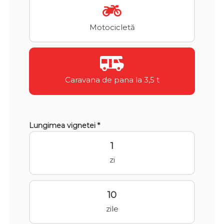
Motocicletă
Caravana de pana la 3,5 t
Lungimea vignetei *
1
zi
10
zile