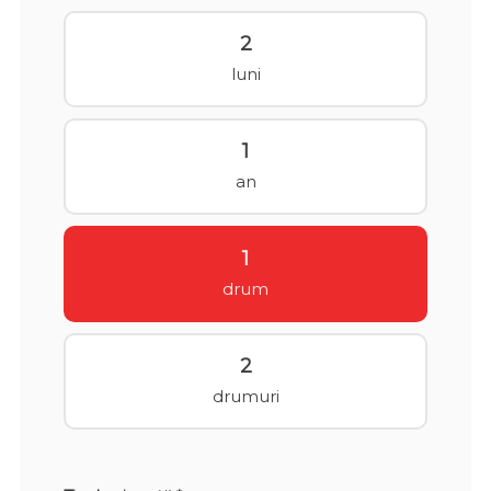
2
luni
1
an
1
drum
2
drumuri