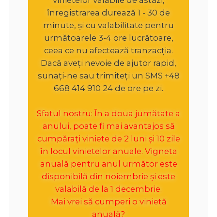
înregistrarea durează 1 - 30 de
minute, și cu valabilitate pentru
următoarele 3-4 ore lucrătoare,
ceea ce nu afectează tranzacția.
Dacă aveți nevoie de ajutor rapid,
sunați-ne sau trimiteți un SMS +48
668 414 910 24 de ore pe zi.
Sfatul nostru: În a doua jumătate a
anului, poate fi mai avantajos să
cumpărați viniete de 2 luni și 10 zile
în locul vinietelor anuale. Vigneta
anuală pentru anul următor este
disponibilă din noiembrie și este
valabilă de la 1 decembrie.
Mai vrei să cumperi o vinietă
anuală?