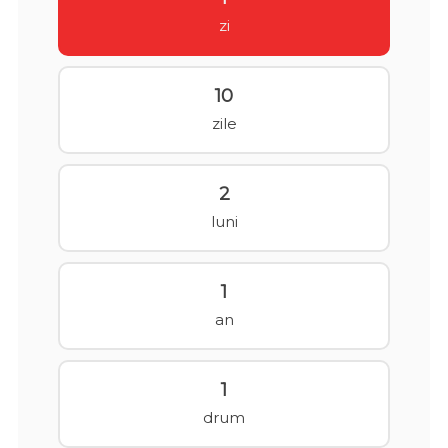
zi
10
zile
2
luni
1
an
1
drum