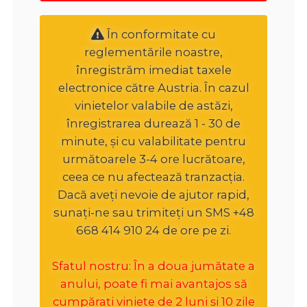
În conformitate cu
reglementările noastre,
înregistrăm imediat taxele
electronice către Austria. În cazul
vinietelor valabile de astăzi,
înregistrarea durează 1 - 30 de
minute, și cu valabilitate pentru
următoarele 3-4 ore lucrătoare,
ceea ce nu afectează tranzacția.
Dacă aveți nevoie de ajutor rapid,
sunați-ne sau trimiteți un SMS +48
668 414 910 24 de ore pe zi.
Sfatul nostru: În a doua jumătate a
anului, poate fi mai avantajos să
cumpărați viniete de 2 luni și 10 zile