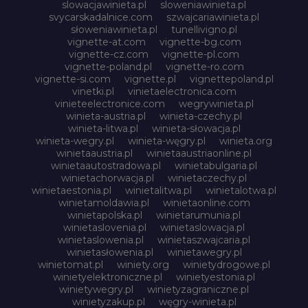
slowacjawinieta.pl
sloweniawinieta.pl
svycarskadalnice.com
szwajcariawinieta.pl
słoweniawinieta.pl
tunellivigno.pl
vignette-at.com
vignette-bg.com
vignette-cz.com
vignette-pl.com
vignette-poland.pl
vignette-ro.com
vignette-si.com
vignette.pl
vignettepoland.pl
vinetki.pl
vinietaelectronica.com
vinieteelectronice.com
wegrywinieta.pl
winieta-austria.pl
winieta-czechy.pl
winieta-litwa.pl
winieta-słowacja.pl
winieta-wegry.pl
winieta-węgry.pl
winieta.org
winietaaustria.pl
winietaaustriaonline.pl
winietaautostradowa.pl
winietabulgaria.pl
winietachorwacja.pl
winietaczechy.pl
winietaestonia.pl
winietalitwa.pl
winietalotwa.pl
winietamoldawia.pl
winietaonline.com
winietapolska.pl
winietarumunia.pl
winietaslovenia.pl
winietaslowacja.pl
winietaslowenia.pl
winietaszwajcaria.pl
winietasłowenia.pl
winietawegry.pl
winietomat.pl
winiety.org
winietydrogowe.pl
winietyelektroniczne.pl
winietyestonia.pl
winietywegry.pl
winietyzagraniczne.pl
winietyzakup.pl
węgry-winieta.pl