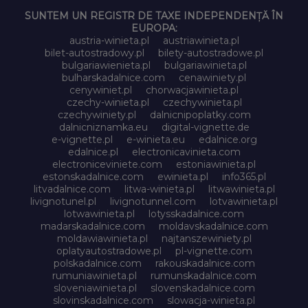
SUNTEM UN REGISTR DE TAXE INDEPENDENȚĂ ÎN
EUROPA:
austria-winieta.pl
austriawinieta.pl
bilet-autostradowy.pl
bilety-autostradowe.pl
bulgariawienieta.pl
bulgariawinieta.pl
bulharskadalnice.com
cenawiniety.pl
cenywiniet.pl
chorwacjawinieta.pl
czechy-winieta.pl
czechywinieta.pl
czechywiniety.pl
dalnicnipoplatky.com
dalnicniznamka.eu
digital-vignette.de
e-vignette.pl
e-winieta.eu
edalnice.org
edalnice.pl
electronicavinieta.com
electroniceviniete.com
estoniawinieta.pl
estonskadalnice.com
ewinieta.pl
info365.pl
litvadalnice.com
litwa-winieta.pl
litwawinieta.pl
livignotunel.pl
livignotunnel.com
lotvawinieta.pl
lotwawinieta.pl
lotysskadalnice.com
madarskadalnice.com
moldavskadalnice.com
moldawiawinieta.pl
najtanszewiniety.pl
oplatyautostradowe.pl
pl-vignette.com
polskadalnice.com
rakouskadalnice.com
rumuniawinieta.pl
rumunskadalnice.com
sloveniawinieta.pl
slovenskadalnice.com
slovinskadalnice.com
slowacja-winieta.pl