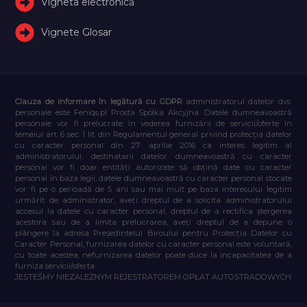
Vigneta electronică
Vignete Glosar
Clauza de informare în legătură cu GDPR
administratorul datelor dvs.
personale este Feniqs.pl Prosta Spółka Akcyjna. Datele dumneavoastră
personale vor fi prelucrate în vederea furnizării de servicii/oferte în
temeiul art. 6 sec. 1 lit. din Regulamentul general privind protecția datelor
cu caracter personal din 27 aprilie 2016 ca interes legitim al
administratorului, destinatarii datelor dumneavoastră cu caracter
personal vor fi doar entități autorizate să obțină date cu caracter
personal în baza legii, datele dumneavoastră cu caracter personal stocate
vor fi pe o perioadă de 5 ani sau mai mult pe baza interesului legitim
urmărit de administrator, aveți dreptul de a solicita administratorului
accesul la datele cu caracter personal, dreptul de a rectifica ștergerea
acestora sau de a limita prelucrarea, aveți dreptul de a depune o
plângere la adresa Președintelui Biroului pentru Protecția Datelor cu
Caracter Personal, furnizarea datelor cu caracter personal este voluntară,
cu toate acestea, nefurnizarea datelor poate duce la incapacitatea de a
furniza servicii/oferta.
JESTEŚMY NIEZALEŻNYM REJESTRATOREM OPŁAT AUTOSTRADOWYCH