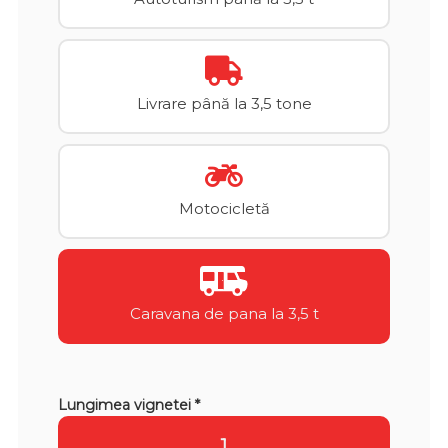
Livrare până la 3,5 tone
Motocicletă
Caravana de pana la 3,5 t
Lungimea vignetei *
1