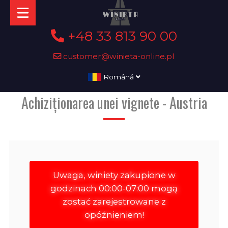
+48 33 813 90 00
customer@winieta-online.pl
Română
Achiziționarea unei vignete - Austria
Uwaga, winiety zakupione w
godzinach 00:00-07:00 mogą
zostać zarejestrowane z
opóźnieniem!