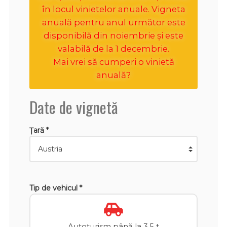
în locul vinietelor anuale. Vigneta
anuală pentru anul următor este
disponibilă din noiembrie și este
valabilă de la 1 decembrie.
Mai vrei să cumperi o vinietă
anuală?
Date de vignetă
Țară *
Tip de vehicul *
Autoturism până la 3,5 t