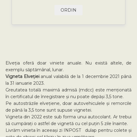
ORDIN
Elveția oferă doar viniete anuale. Nu există altele, de
exemplu săptămânal, lunar.
Vigneta Elveției
anual valabilă de la 1 decembrie 2021 până
la 31 ianuarie 2023.
Greutatea totală maximă admisă (mdcc) este menționată
în certificatul de înregistrare și nu poate depăși 3,5 tone.
Pe autostrăzile elvețiene, doar autovehiculele și remorcile
de până la 3,5 tone sunt supuse vignetei.
Vigneta din 2022 este sub forma unui autocolant. Ar trebui
să cumpărați o astfel de vignetă cu cel puțin 5 zile înainte.
Livrăm vinieta în aceeași zi INPOST dulap pentru colete și
este de obicei cel târziu în ziua următoare.