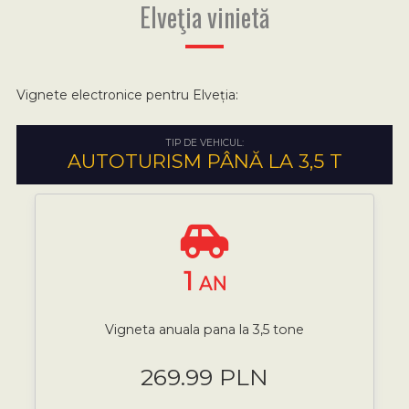
Elveţia vinietă
Vignete electronice pentru Elveția:
TIP DE VEHICUL:
AUTOTURISM PÂNĂ LA 3,5 T
1
AN
Vigneta anuala pana la 3,5 tone
269.99 PLN