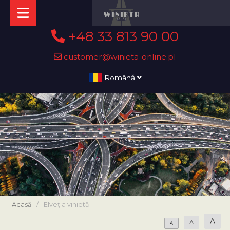
+48 33 813 90 00
customer@winieta-online.pl
Română
Acasă
/
Elveţia vinietă
A
A
A