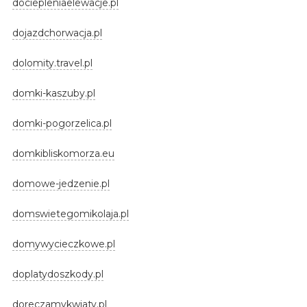
dociepleniaelewacje.pl
dojazdchorwacja.pl
dolomity.travel.pl
domki-kaszuby.pl
domki-pogorzelica.pl
domkibliskomorza.eu
domowe-jedzenie.pl
domswietegomikolaja.pl
domywycieczkowe.pl
doplatydoszkody.pl
doreczamykwiaty.pl