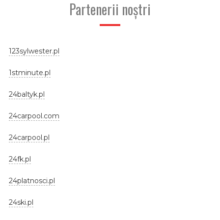
Partenerii noștri
123sylwester.pl
1stminute.pl
24baltyk.pl
24carpool.com
24carpool.pl
24fk.pl
24platnosci.pl
24ski.pl