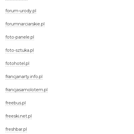
forum-urody.pl
forumnarciarskie.pl
foto-panele.pl
foto-sztuka.pl
fotohotel.pl
francjanarty.info.pl
francjasamolotem.pl
freebus.pl
freeski.net.pl
freshbar.pl