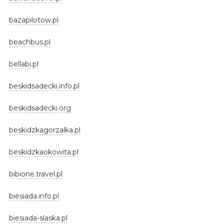
bazapilotow.pl
beachbus.pl
bellabi.pl
beskidsadecki.info.pl
beskidsadecki.org
beskidzkagorzalka.pl
beskidzkaokowita.pl
bibione.travel.pl
biesiada.info.pl
biesiada-slaska.pl