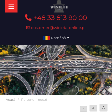
+48 33 813 90 00
customer@winieta-online.pl
Română
Acasă
/
Partenerii noștri
A
A
A