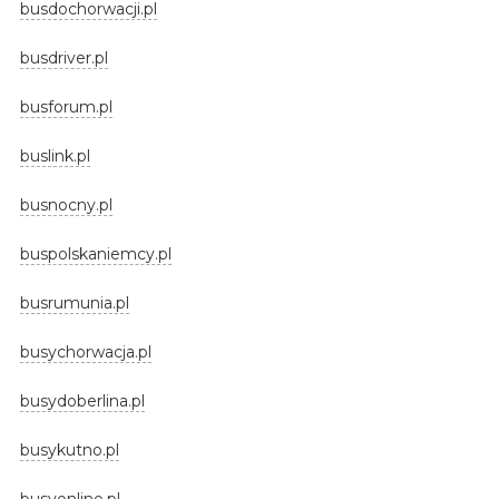
busdochorwacji.pl
busdriver.pl
busforum.pl
buslink.pl
busnocny.pl
buspolskaniemcy.pl
busrumunia.pl
busychorwacja.pl
busydoberlina.pl
busykutno.pl
busyonline.pl