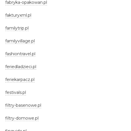
fabryka-opakowan.pl
fakturyxml.pl
familytrip.pl
familyvillage.pl
fashiontravel.pl
feriedladzieci.pl
feriekarpacz.pl
festivals.pl
filtry-basenowe.pl
filtry-domowe.pl
finguide.pl