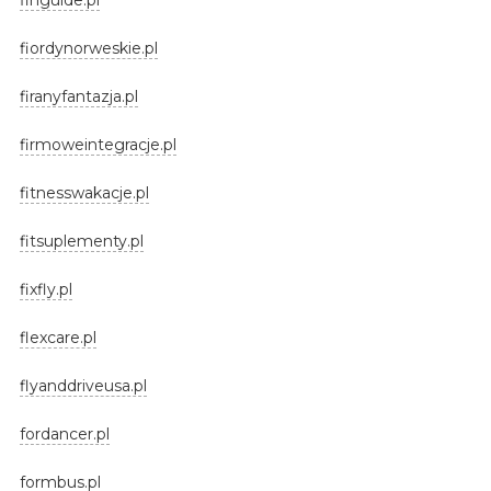
fiordynorweskie.pl
firanyfantazja.pl
firmoweintegracje.pl
fitnesswakacje.pl
fitsuplementy.pl
fixfly.pl
flexcare.pl
flyanddriveusa.pl
fordancer.pl
formbus.pl