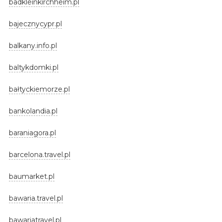
badkleinkirchheim.pl
bajecznycypr.pl
balkany.info.pl
baltykdomki.pl
bałtyckiemorze.pl
bankolandia.pl
baraniagora.pl
barcelona.travel.pl
baumarket.pl
bawaria.travel.pl
bawariatravel.pl