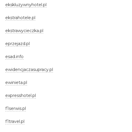
ekskluzywnyhotel.pl
ekstrahotele.pl
ekstrawycieczka.pl
eprzejazd.pl
esad.info
ewidencjaczasupracy.pl
ewinieta.pl
expresshotel.pl
f1serwis.pl
f1travel.pl