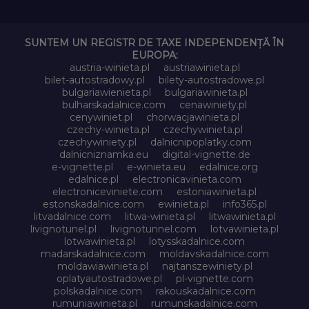
SUNTEM UN REGISTR DE TAXE INDEPENDENȚĂ ÎN
EUROPA:
austria-winieta.pl
austriawinieta.pl
bilet-autostradowy.pl
bilety-autostradowe.pl
bulgariawienieta.pl
bulgariawinieta.pl
bulharskadalnice.com
cenawiniety.pl
cenywiniet.pl
chorwacjawinieta.pl
czechy-winieta.pl
czechywinieta.pl
czechywiniety.pl
dalnicnipoplatky.com
dalnicniznamka.eu
digital-vignette.de
e-vignette.pl
e-winieta.eu
edalnice.org
edalnice.pl
electronicavinieta.com
electroniceviniete.com
estoniawinieta.pl
estonskadalnice.com
ewinieta.pl
info365.pl
litvadalnice.com
litwa-winieta.pl
litwawinieta.pl
livignotunel.pl
livignotunnel.com
lotvawinieta.pl
lotwawinieta.pl
lotysskadalnice.com
madarskadalnice.com
moldavskadalnice.com
moldawiawinieta.pl
najtanszewiniety.pl
oplatyautostradowe.pl
pl-vignette.com
polskadalnice.com
rakouskadalnice.com
rumuniawinieta.pl
rumunskadalnice.com