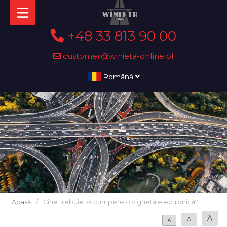
+48 33 813 90 00
customer@winieta-online.pl
Română
Acasă
/
Cine trebuie să cumpere o vignetă electronică?
A
A
A