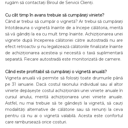
rugăm să contactați Biroul de Servicii Clienți.
Cu cât timp în avans trebuie să cumpărați viniete?
Când ar trebui să cumpăr o vignetă? Ar trebui să cumpărați
întotdeauna o vignetă înainte de a începe călătoria, merită
să vă gândiți la ea cu mult timp înainte. Achiziționarea unei
vignete după începerea călătoriei către autostradă nu are
efect retroactiv și nu legalizează călătoriile finalizate înainte
de achiziționarea acesteia și necesită o taxă suplimentară
separată. Fiecare autostradă este monitorizată de camere.
Când este profitabil să cumpărați o vignetă anuală?
Vigneta anuală vă permite să folosiți toate drumurile până
pe 31 ianuarie. Dacă costul raionului individual sau al altor
viniete depășește costul achiziționării unei viniete anuale în
cursul anului, merită achiziționarea unei viniete anuale.
Astfel, nu mai trebuie să te gândești la vignetă, să cauți
modalități alternative de călătorie sau să renunți la ceva
pentru că nu ai o vignetă valabilă. Acesta este confortul
care rambursează orice costuri.