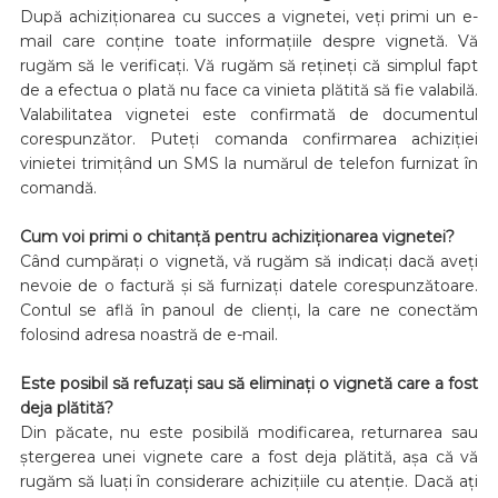
După achiziționarea cu succes a vignetei, veți primi un e-
mail care conține toate informațiile despre vignetă. Vă
rugăm să le verificați. Vă rugăm să rețineți că simplul fapt
de a efectua o plată nu face ca vinieta plătită să fie valabilă.
Valabilitatea vignetei este confirmată de documentul
corespunzător. Puteți comanda confirmarea achiziției
vinietei trimițând un SMS la numărul de telefon furnizat în
comandă.
Cum voi primi o chitanță pentru achiziționarea vignetei?
Când cumpărați o vignetă, vă rugăm să indicați dacă aveți
nevoie de o factură și să furnizați datele corespunzătoare.
Contul se află în panoul de clienți, la care ne conectăm
folosind adresa noastră de e-mail.
Este posibil să refuzați sau să eliminați o vignetă care a fost
deja plătită?
Din păcate, nu este posibilă modificarea, returnarea sau
ștergerea unei vignete care a fost deja plătită, așa că vă
rugăm să luați în considerare achizițiile cu atenție. Dacă ați