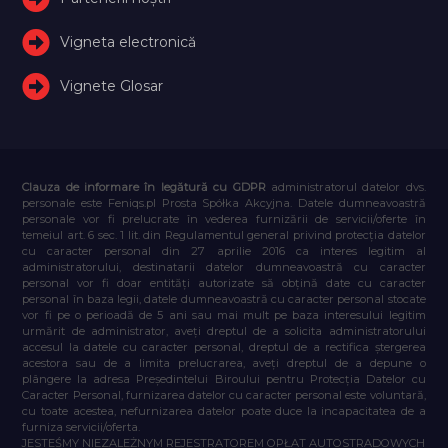
Vigneta electronică
Vignete Glosar
Clauza de informare în legătură cu GDPR
administratorul datelor dvs.
personale este Feniqs.pl Prosta Spółka Akcyjna. Datele dumneavoastră
personale vor fi prelucrate în vederea furnizării de servicii/oferte în
temeiul art. 6 sec. 1 lit. din Regulamentul general privind protecția datelor
cu caracter personal din 27 aprilie 2016 ca interes legitim al
administratorului, destinatarii datelor dumneavoastră cu caracter
personal vor fi doar entități autorizate să obțină date cu caracter
personal în baza legii, datele dumneavoastră cu caracter personal stocate
vor fi pe o perioadă de 5 ani sau mai mult pe baza interesului legitim
urmărit de administrator, aveți dreptul de a solicita administratorului
accesul la datele cu caracter personal, dreptul de a rectifica ștergerea
acestora sau de a limita prelucrarea, aveți dreptul de a depune o
plângere la adresa Președintelui Biroului pentru Protecția Datelor cu
Caracter Personal, furnizarea datelor cu caracter personal este voluntară,
cu toate acestea, nefurnizarea datelor poate duce la incapacitatea de a
furniza servicii/oferta.
JESTEŚMY NIEZALEŻNYM REJESTRATOREM OPŁAT AUTOSTRADOWYCH