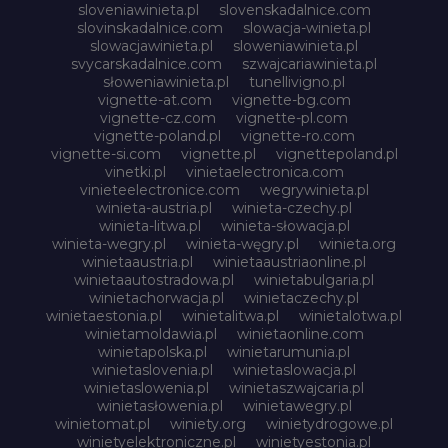
sloveniawinieta.pl
slovenskadalnice.com
slovinskadalnice.com
slowacja-winieta.pl
slowacjawinieta.pl
sloweniawinieta.pl
svycarskadalnice.com
szwajcariawinieta.pl
słoweniawinieta.pl
tunellivigno.pl
vignette-at.com
vignette-bg.com
vignette-cz.com
vignette-pl.com
vignette-poland.pl
vignette-ro.com
vignette-si.com
vignette.pl
vignettepoland.pl
vinetki.pl
vinietaelectronica.com
vinieteelectronice.com
wegrywinieta.pl
winieta-austria.pl
winieta-czechy.pl
winieta-litwa.pl
winieta-słowacja.pl
winieta-wegry.pl
winieta-węgry.pl
winieta.org
winietaaustria.pl
winietaaustriaonline.pl
winietaautostradowa.pl
winietabulgaria.pl
winietachorwacja.pl
winietaczechy.pl
winietaestonia.pl
winietalitwa.pl
winietalotwa.pl
winietamoldawia.pl
winietaonline.com
winietapolska.pl
winietarumunia.pl
winietaslovenia.pl
winietaslowacja.pl
winietaslowenia.pl
winietaszwajcaria.pl
winietasłowenia.pl
winietawegry.pl
winietomat.pl
winiety.org
winietydrogowe.pl
winietyelektroniczne.pl
winietyestonia.pl