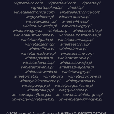
vignette-ro.com
vignette-si.com
vignette.pl
vignettepoland.pl
vinetki.pl
vinietaelectronica.com
vinieteelectronice.com
wegrywinieta.pl
winieta-austria.pl
winieta-czechy.pl
winieta-litwa.pl
winieta-słowacja.pl
winieta-wegry.pl
winieta-węgry.pl
winieta.org
winietaaustria.pl
winietaaustriaonline.pl
winietaautostradowa.pl
winietabulgaria.pl
winietachorwacja.pl
winietaczechy.pl
winietaestonia.pl
winietalitwa.pl
winietalotwa.pl
winietamoldawia.pl
winietaonline.com
winietapolska.pl
winietarumunia.pl
winietaslovenia.pl
winietaslowacja.pl
winietaslowenia.pl
winietaszwajcaria.pl
winietasłowenia.pl
winietawegry.pl
winietomat.pl
winiety.org
winietydrogowe.pl
winietyelektroniczne.pl
winietyestonia.pl
winietywegry.pl
winietyzagraniczne.pl
winietyzakup.pl
węgry-winieta.pl
xn--sowacja-njb.org.pl
xn--soweniawinieta-gnc.pl
xn--wgry-winieta-4vb.pl
xn--winieta-wgry-dwb.pl
© 2026 www.winietaonline.com SUNTEM UN REGISTR DE TAXE