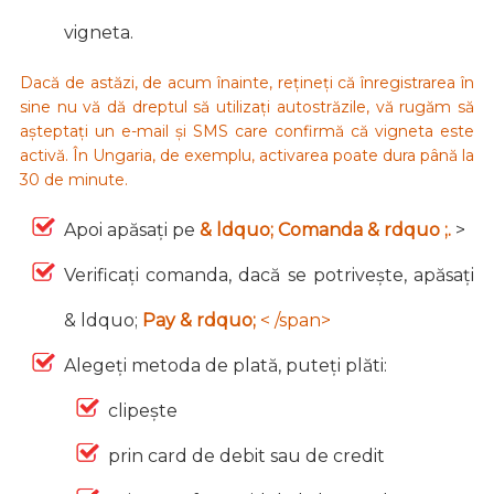
vigneta.
Dacă de astăzi, de acum înainte, rețineți că înregistrarea în
sine nu vă dă dreptul să utilizați autostrăzile, vă rugăm să
așteptați un e-mail și SMS care confirmă că vigneta este
activă. În Ungaria, de exemplu, activarea poate dura până la
30 de minute.
Apoi apăsați pe
& ldquo; Comanda & rdquo ;.
>
Verificați comanda, dacă se potrivește, apăsați
& ldquo;
Pay & rdquo;
< /span>
Alegeți metoda de plată, puteți plăti:
clipește
prin card de debit sau de credit