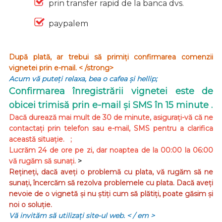
prin transfer rapid de la banca dvs.
paypalem
După plată, ar trebui să primiți confirmarea comenzii
vignetei prin e-mail. < /strong>
Acum vă puteți relaxa, bea o cafea și hellip;
Confirmarea înregistrării vignetei este de
obicei trimisă prin e-mail și SMS în 15 minute .
Dacă durează mai mult de 30 de minute, asigurați-vă că ne
contactați prin telefon sau e-mail, SMS pentru a clarifica
această situație. ;
Lucrăm 24 de ore pe zi, dar noaptea de la 00:00 la 06:00
vă rugăm să sunați.
>
Rețineți, dacă aveți o problemă cu plata, vă rugăm să ne
sunați, încercăm să rezolva problemele cu plata. Dacă aveți
nevoie de o vignetă și nu știți cum să plătiți, poate găsim și
noi o soluție.
Vă invităm să utilizați site-ul web.
< / em >