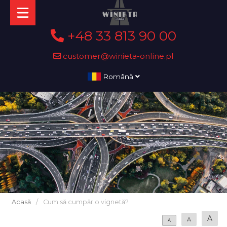
+48 33 813 90 00
customer@winieta-online.pl
Română
Acasă
/
Cum să cumpăr o vignetă?
A
A
A