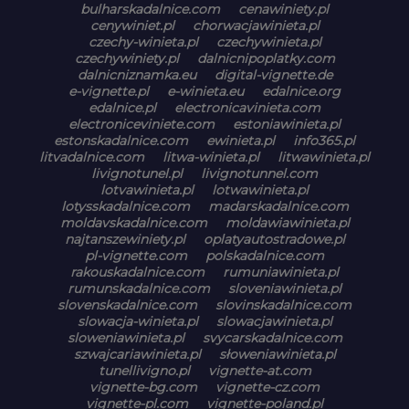
bulharskadalnice.com
cenawiniety.pl
cenywiniet.pl
chorwacjawinieta.pl
czechy-winieta.pl
czechywinieta.pl
czechywiniety.pl
dalnicnipoplatky.com
dalnicniznamka.eu
digital-vignette.de
e-vignette.pl
e-winieta.eu
edalnice.org
edalnice.pl
electronicavinieta.com
electroniceviniete.com
estoniawinieta.pl
estonskadalnice.com
ewinieta.pl
info365.pl
litvadalnice.com
litwa-winieta.pl
litwawinieta.pl
livignotunel.pl
livignotunnel.com
lotvawinieta.pl
lotwawinieta.pl
lotysskadalnice.com
madarskadalnice.com
moldavskadalnice.com
moldawiawinieta.pl
najtanszewiniety.pl
oplatyautostradowe.pl
pl-vignette.com
polskadalnice.com
rakouskadalnice.com
rumuniawinieta.pl
rumunskadalnice.com
sloveniawinieta.pl
slovenskadalnice.com
slovinskadalnice.com
slowacja-winieta.pl
slowacjawinieta.pl
sloweniawinieta.pl
svycarskadalnice.com
szwajcariawinieta.pl
słoweniawinieta.pl
tunellivigno.pl
vignette-at.com
vignette-bg.com
vignette-cz.com
vignette-pl.com
vignette-poland.pl