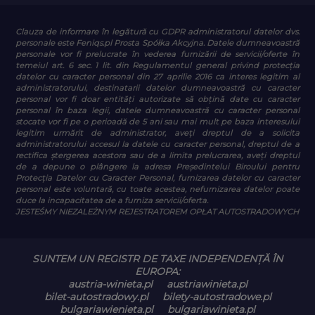
Clauza de informare în legătură cu GDPR
administratorul datelor dvs.
personale este Feniqs.pl Prosta Spółka Akcyjna. Datele dumneavoastră
personale vor fi prelucrate în vederea furnizării de servicii/oferte în
temeiul art. 6 sec. 1 lit. din Regulamentul general privind protecția
datelor cu caracter personal din 27 aprilie 2016 ca interes legitim al
administratorului, destinatarii datelor dumneavoastră cu caracter
personal vor fi doar entități autorizate să obțină date cu caracter
personal în baza legii, datele dumneavoastră cu caracter personal
stocate vor fi pe o perioadă de 5 ani sau mai mult pe baza interesului
legitim urmărit de administrator, aveți dreptul de a solicita
administratorului accesul la datele cu caracter personal, dreptul de a
rectifica ștergerea acestora sau de a limita prelucrarea, aveți dreptul
de a depune o plângere la adresa Președintelui Biroului pentru
Protecția Datelor cu Caracter Personal, furnizarea datelor cu caracter
personal este voluntară, cu toate acestea, nefurnizarea datelor poate
duce la incapacitatea de a furniza servicii/oferta.
JESTEŚMY NIEZALEŻNYM REJESTRATOREM OPŁAT AUTOSTRADOWYCH
SUNTEM UN REGISTR DE TAXE INDEPENDENȚĂ ÎN
EUROPA:
austria-winieta.pl
austriawinieta.pl
bilet-autostradowy.pl
bilety-autostradowe.pl
bulgariawienieta.pl
bulgariawinieta.pl