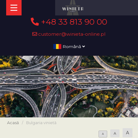
+48 33 813 90 00
customer@winieta-online.pl
Română
Acasă
/
Bulgaria vinietă
A
A
A