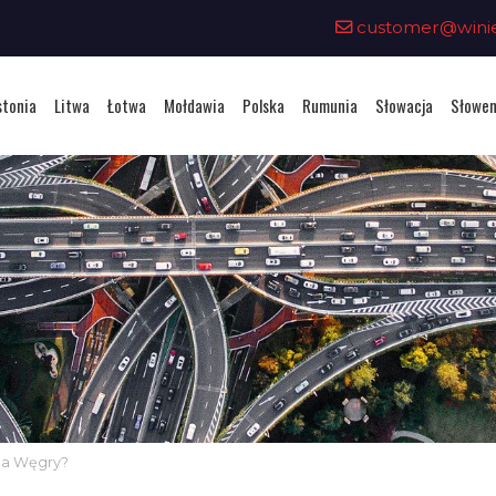
customer@winiet
stonia
Litwa
Łotwa
Mołdawia
Polska
Rumunia
Słowacja
Słowen
 na Węgry?