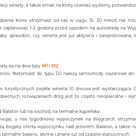
cji winiety, a także email, na który również wyślemy potwierdzeni
erdzenie które otrzymasz od nas w ciągu 15- 30 minut, nie mo
sze zaplanować 1-2 godziny przed wjazdem na autostradę na W
by sprawdzić, czy winieta jest już aktywna i zarejestrowana,
ielą się na dwa typy
M1 i M2
.
ów. Natomiast do typu D2 należą samochody ciężarowe do 3
ów turystycznych zwykle winieta 10 dniowa jest wystarczająca. 
 obecnych rozwiązaniach dróg jest to często nieopłacalne i 
 Balaton lub na wschód, na termalne kąpieliska.
erwując u nas tygodniowy wypoczynek na Węgrzech otrzyma
zą bogatą ofertą wypoczynku nad jeziorem Balaton, a także n
są termalne baseny, słynne i znane już od czasów starożytnych.