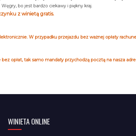
ęgry, bo jest bardzo ciekawy i piękny kraj.
ynku z winietą gratis.
lektronicznie. W przypadku przejazdu bez ważnej opłaty rachun
bez opłat, tak samo mandaty przychodzą pocztą na nasza adre
WINIETA ONLINE