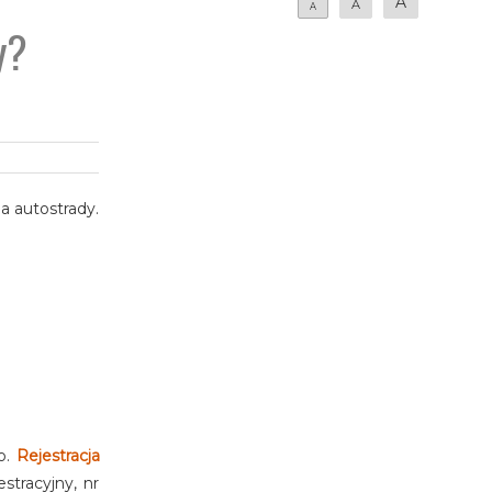
A
A
A
y?
a autostrady.
o.
Rejestracja
stracyjny, nr