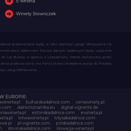
E-winieta
Winiety Słowniczek
obowe przetwarzane będą w celu realizacji usług/ ofertowania na
administratora, odbiorcami Pani(a) danych osobowych będą wyłącznie
t lub dłuższy w oparciu o uzasadniony interes realizowany przez
czenia przetwarzania, ma Pan(i) prawo wniesienia skargi do Prezesa
ji usług /ofertowania.
W EUROPIE:
awinieta.pl
bulharskadalnice.com
cenawiniety.pl
ky.com
dalnicniznamka.eu
digital-vignette.de
niawinieta.pl
estonskadalnice.com
ewinieta.pl
ieta.pl
lotwawinieta.pl
lotysskadalnice.com
owe.pl
pl-vignette.com
polskadalnice.com
m
slovinskadalnice.com
slowacja-winieta.pl