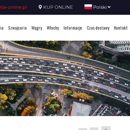
a-online.pl
KUP ONLINE
Polski
ia
Szwajcaria
Węgry
Włochy
Informacje
Czas dostawy
Kontakt