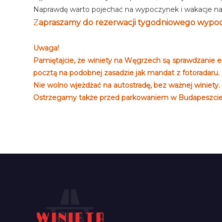
Naprawdę warto pojechać na wypoczynek i wakacje na W
Z
apraszamy do rezerwacji tygodniowego wypocz
Uwaga!
Pamiętajcie, że winiety na Węgrzech są sprawdzanie e
pocztą na podobnej zasadzie jak mandat z fotoradaru.
Nie wolno wjeżdżać na autostradę, bez ważnej winiety.
Ostrzegamy także przed parkowaniem w Budapeszcie 