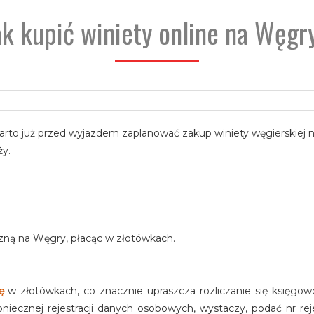
ak kupić winiety online na Węgr
arto już przed wyjazdem zaplanować zakup winiety węgierskiej n
ży.
iczną na Węgry, płacąc w złotówkach.
rę
w złotówkach, co znacznie upraszcza rozliczanie się księgow
oniecznej rejestracji danych osobowych, wystaczy, podać nr reje