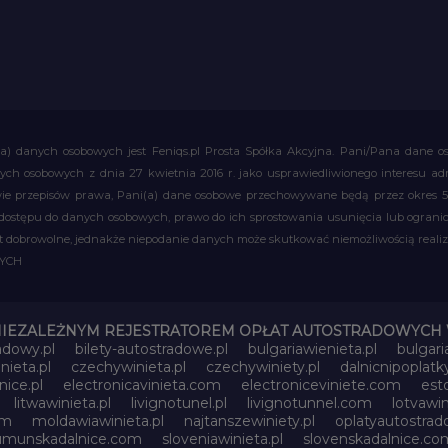
a) danych osobowych jest Feniqs.pl Prosta Spółka Akcyjna. Pani/Pana dane os
 danych osobowych z dnia 27 kwietnia 2016 r. jako usprawiedliwionego interesu 
 przepisów prawa, Pani(a) dane osobowe przechowywane będą przez okres 5 la
 dostępu do danych osobowych, prawo do ich sprostowania usunięcia lub ograni
obrowolne, jednakże niepodanie danych może skutkować niemożliwością realizac
WYCH
NIEZALEŻNYM REJESTRATOREM OPŁAT AUTOSTRADOWYCH 
adowy.pl
bilety-autostradowe.pl
bulgariawienieta.pl
bulgari
nieta.pl
czechywinieta.pl
czechywiniety.pl
dalnicnipoplat
nice.pl
electronicavinieta.com
electroniceviniete.com
esto
litwawinieta.pl
livignotunel.pl
livignotunnel.com
lotvawin
om
moldawiawinieta.pl
najtanszewiniety.pl
oplatyautostrad
umunskadalnice.com
sloveniawinieta.pl
slovenskadalnice.co