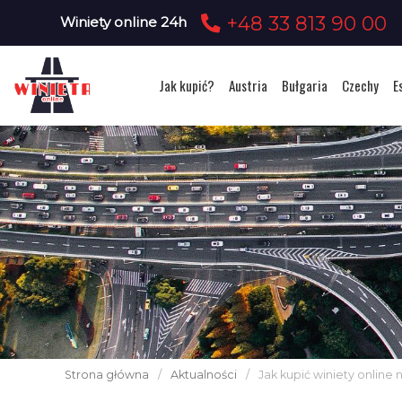
+48 33 813 90 00
Winiety online 24h
Jak kupić?
Austria
Bułgaria
Czechy
E
Strona główna
/
Aktualności
/
Jak kupić winiety online