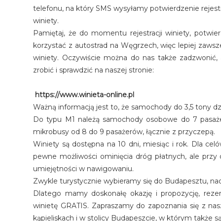
telefonu, na który SMS wysyłamy potwierdzenie rejestra
winiety.
Pamiętaj, że do momentu rejestracji winiety, potwi
korzystać z autostrad na Węgrzech, więc lepiej zaw
winiety. Oczywiście można do nas także zadzwonić, a
zrobić i sprawdzić na naszej stronie:
https://www.winieta-online.pl
Ważną informacją jest to, że samochody do 3,5 tony dz
Do typu M1 należą samochody osobowe do 7 pasażer
mikrobusy od 8 do 9 pasażerów, łącznie z przyczepą.
Winiety są dostępna na 10 dni, miesiąc i rok. Dla cel
pewne możliwości ominięcia dróg płatnych, ale przy
umiejętności w nawigowaniu.
Zwykle turystycznie wybieramy się do Budapesztu, nad
Dlatego mamy doskonałę okazję i propozycję, rez
winietę GRATIS. Zapraszamy do zapoznania się z nas
kąpieliskach i w stolicy Budapeszcie, w którym także 