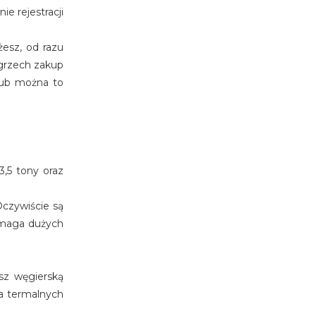
e rejestracji
żesz, od razu
ęgrzech zakup
 lub można to
,5 tony oraz
Oczywiście są
wymaga dużych
sz węgierską
a termalnych