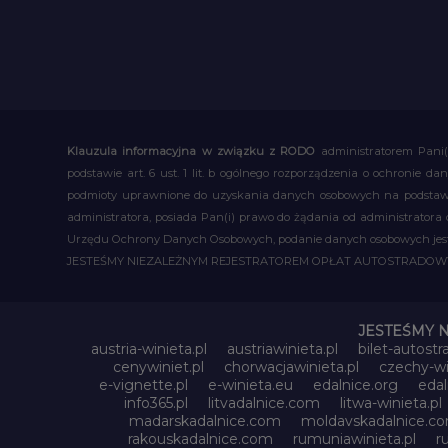
Klauzula informacyjna w związku z RODO
administratorem Pani(
podstawie art. 6 ust. 1 lit. b ogólnego rozporządzenia o ochronie
podmioty uprawnione do uzyskania danych osobowych na podstawie
administratora, posiada Pan(i) prawo do żądania od administratora
Urzędu Ochrony Danych Osobowych, podanie danych osobowych jest d
JESTEŚMY NIEZALEŻNYM REJESTRATOREM OPŁAT AUTOSTRADO
JESTEŚMY 
austria-winieta.pl
austriawinieta.pl
bilet-autostr
cenywiniet.pl
chorwacjawinieta.pl
czechy-wi
e-vignette.pl
e-winieta.eu
edalnice.org
edal
info365.pl
litvadalnice.com
litwa-winieta.pl
madarskadalnice.com
moldavskadalnice.c
rakouskadalnice.com
rumuniawinieta.pl
r