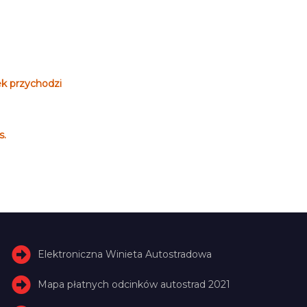
ek przychodzi
s.
Elektroniczna Winieta Autostradowa
Mapa płatnych odcinków autostrad 2021