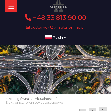
+48 33 813 90 00
customer@winieta-online.pl
Polski
Strona główna
/
Aktualności
/
Elektroniczne winiety autostradowe
A
A