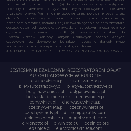
administratora, odbiorcami Pani(a) danych osobowych będą wyłącznie
podmioty uprawnione do uzyskania danych osobowych na podstawie
przepisów prawa, Pani(a) dane osobowe przechowywane będą przez
okres 5 lat lub dłuższy w oparciu o uzasadniony interes realizowany
przez administratora, posiada Pan(i) prawo do żądania od administratora
dostępu do danych osobowych, prawo do ich sprostowania usunięcia lub
ograniczenia przetwarzania, ma Pan(i) prawo wniesienia skargi do
Prezesa Urzędu Ochrony Danych Osobowych, podanie danych
osobowych jest dobrowolne, jednakże niepodanie danych może
skutkować niemożliwością realizacji usług /ofertowania.
JESTEŚMY NIEZALEŻNYM REJESTRATOREM OPŁAT AUTOSTRADOWYCH
JESTEŚMY NIEZALEŻNYM REJESTRATOREM OPŁAT
AUTOSTRADOWYCH W EUROPIE:
austria-winieta.pl
austriawinieta.pl
bilet-autostradowy.pl
bilety-autostradowe.pl
bulgariawienieta.pl
bulgariawinieta.pl
bulharskadalnice.com
cenawiniety.pl
cenywiniet.pl
chorwacjawinieta.pl
czechy-winieta.pl
czechywinieta.pl
czechywiniety.pl
dalnicnipoplatky.com
dalnicniznamka.eu
digital-vignette.de
e-vignette.pl
e-winieta.eu
edalnice.org
edalnice.pl
electronicavinieta.com