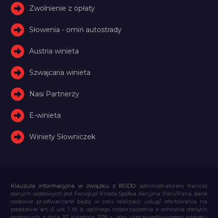
Zwolnienie z opłaty
Słowenia - omiń autostrady
Austria winieta
Szwajcaria winieta
Nasi Partnerzy
E-winieta
Winiety Słowniczek
Klauzula informacyjna w związku z RODO
administratorem Pani(a)
danych osobowych jest Feniqs.pl Prosta Spółka Akcyjna. Pani/Pana dane
osobowe przetwarzane będą w celu realizacji usług/ ofertowania na
podstawie art. 6 ust. 1 lit. b ogólnego rozporządzenia o ochronie danych
osobowych z dnia 27 kwietnia 2016 r. jako usprawiedliwionego interesu