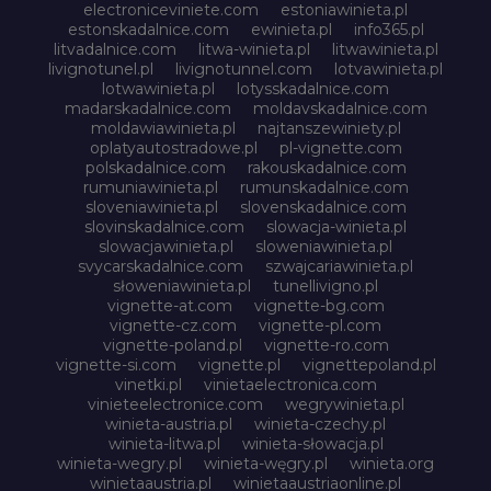
electroniceviniete.com
estoniawinieta.pl
estonskadalnice.com
ewinieta.pl
info365.pl
litvadalnice.com
litwa-winieta.pl
litwawinieta.pl
livignotunel.pl
livignotunnel.com
lotvawinieta.pl
lotwawinieta.pl
lotysskadalnice.com
madarskadalnice.com
moldavskadalnice.com
moldawiawinieta.pl
najtanszewiniety.pl
oplatyautostradowe.pl
pl-vignette.com
polskadalnice.com
rakouskadalnice.com
rumuniawinieta.pl
rumunskadalnice.com
sloveniawinieta.pl
slovenskadalnice.com
slovinskadalnice.com
slowacja-winieta.pl
slowacjawinieta.pl
sloweniawinieta.pl
svycarskadalnice.com
szwajcariawinieta.pl
słoweniawinieta.pl
tunellivigno.pl
vignette-at.com
vignette-bg.com
vignette-cz.com
vignette-pl.com
vignette-poland.pl
vignette-ro.com
vignette-si.com
vignette.pl
vignettepoland.pl
vinetki.pl
vinietaelectronica.com
vinieteelectronice.com
wegrywinieta.pl
winieta-austria.pl
winieta-czechy.pl
winieta-litwa.pl
winieta-słowacja.pl
winieta-wegry.pl
winieta-węgry.pl
winieta.org
winietaaustria.pl
winietaaustriaonline.pl