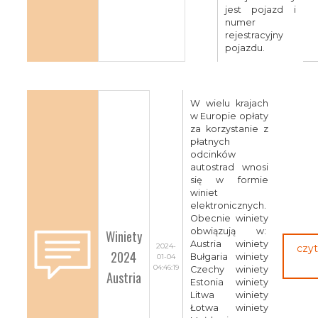
jest pojazd i
numer
rejestracyjny
pojazdu.
W wielu krajach
w Europie opłaty
za korzystanie z
płatnych
odcinków
autostrad wnosi
się w formie
winiet
elektronicznych.
Obecnie winiety
obwiązują w:
Winiety
Austria winiety
2024-
czyt
2024
Bułgaria winiety
01-04
04:46:19
Czechy winiety
Austria
Estonia winiety
Litwa winiety
Łotwa winiety