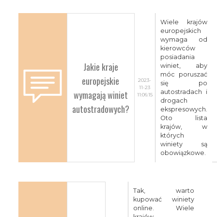
Wiele krajów
europejskich
wymaga od
kierowców
posiadania
Jakie kraje
winiet, aby
móc poruszać
europejskie
2023-
się po
11-23
wymagają winiet
autostradach i
11:06:15
drogach
autostradowych?
ekspresowych.
Oto lista
krajów, w
których
winiety są
obowiązkowe.
Tak, warto
kupować winiety
online. Wiele
krajów