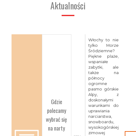
Aktualności
Włochy to nie
tylko Morze
Śródziemne?
Piękne plaże,
wspaniałe
zabytki, ale
także na
północy
ogromne
pasmo górskie
Alpy, z
Gdzie
doskonałymi
warunkami do
polecamy
uprawiania
narciarstwa,
wybrać się
snowboardu,
na narty
wysokogórskiej
zimowej