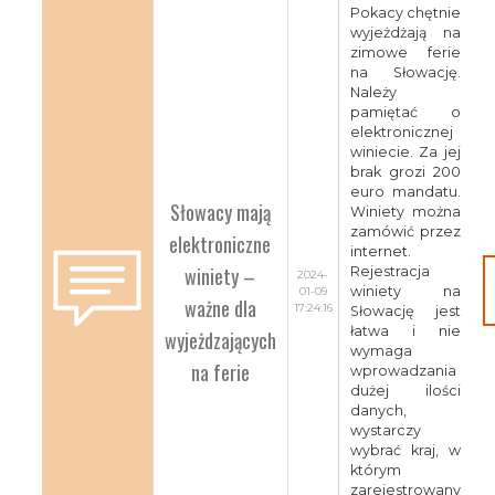
Pokacy chętnie
wyjeżdżają na
zimowe ferie
na Słowację.
Należy
pamiętać o
elektronicznej
winiecie. Za jej
brak grozi 200
euro mandatu.
Słowacy mają
Winiety można
zamówić przez
elektroniczne
internet.
winiety –
Rejestracja
2024-
winiety na
01-09
ważne dla
17:24:16
Słowację jest
łatwa i nie
wyjeżdzających
wymaga
na ferie
wprowadzania
dużej ilości
danych,
wystarczy
wybrać kraj, w
którym
zarejestrowany