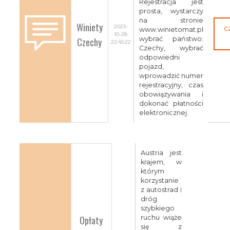
Rejestracja jest
prosta, wystarczy
na stronie
Winiety
2023-
c
www.winietomat.pl
10-28
Czechy
wybrać państwo:
22:45:22
Czechy, wybrać
odpowiedni
pojazd,
wprowadzić numer
rejestracyjny, czas
obowiązywania i
dokonać płatności
elektronicznej.
Austria jest
krajem, w
którym
korzystanie
z autostrad i
dróg
szybkiego
Opłaty
ruchu wiąże
się z