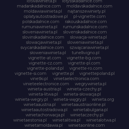
lotwawinieta.pl
lotysskadalnice.com
madarskadalnice.com
moldavskadalnice.com
moldawiawinieta.pl
najtanszewiniety.pl
oplatyautostradowe.pl
pl-vignette.com
polskadalnice.com
rakouskadalnice.com
rumuniawinieta.pl
rumunskadalnice.com
sloveniawinieta.pl
slovenskadalnice.com
slovinskadalnice.com
slowacja-winieta.pl
slowacjawinieta.pl
sloweniawinieta.pl
svycarskadalnice.com
szwajcariawinieta.pl
słoweniawinieta.pl
tunellivigno.pl
vignette-at.com
vignette-bg.com
vignette-cz.com
vignette-pl.com
vignette-poland.pl
vignette-ro.com
vignette-si.com
vignette.pl
vignettepoland.pl
vinetki.pl
vinietaelectronica.com
vinieteelectronice.com
wegrywinieta.pl
winieta-austria.pl
winieta-czechy.pl
winieta-litwa.pl
winieta-słowacja.pl
winieta-wegry.pl
winieta-węgry.pl
winieta.org
winietaaustria.pl
winietaaustriaonline.pl
winietaautostradowa.pl
winietabulgaria.pl
winietachorwacja.pl
winietaczechy.pl
winietaestonia.pl
winietalitwa.pl
winietalotwa.pl
winietamoldawia.pl
winietaonline.com