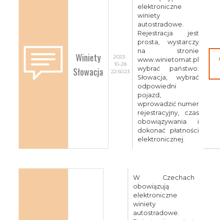
elektroniczne
winiety
autostradowe.
Rejestracja jest
prosta, wystarczy
na stronie
Winiety
2023-
www.winietomat.pl
10-28
Słowacja
wybrać państwo:
22:50:23
Słowacja, wybrać
odpowiedni
pojazd,
wprowadzić numer
rejestracyjny, czas
obowiązywania i
dokonać płatności
elektronicznej.
W Czechach
obowiązują
elektroniczne
winiety
autostradowe.