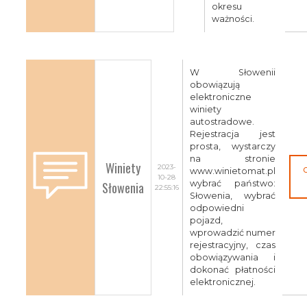
okresu
ważności.
W Słowenii
obowiązują
elektroniczne
winiety
autostradowe.
Rejestracja jest
prosta, wystarczy
na stronie
Winiety
2023-
www.winietomat.pl
10-28
Słowenia
wybrać państwo:
22:55:16
Słowenia, wybrać
odpowiedni
pojazd,
wprowadzić numer
rejestracyjny, czas
obowiązywania i
dokonać płatności
elektronicznej.