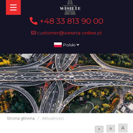
+48 33 813 90 00
customer@winieta-online.pl
Polski
Strona główna
/
Aktualności
A
A
A