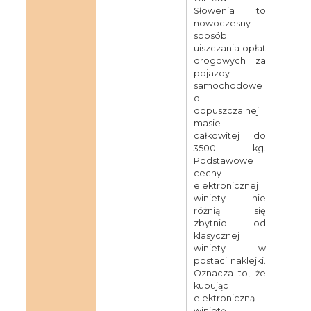
Słowenia to
nowoczesny
sposób
uiszczania opłat
drogowych za
pojazdy
samochodowe
o
dopuszczalnej
masie
całkowitej do
3500 kg.
Podstawowe
cechy
elektronicznej
winiety nie
różnią się
zbytnio od
klasycznej
winiety w
postaci naklejki.
Oznacza to, że
kupując
elektroniczną
winietę