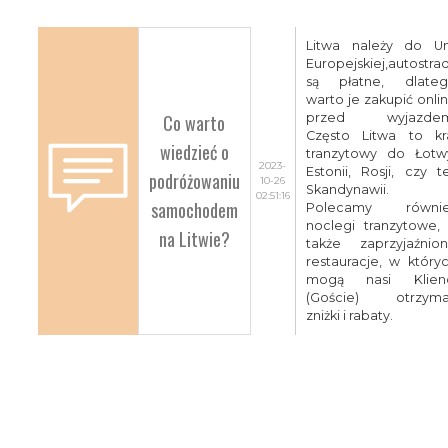
Litwa należy do Un
Europejskiej,autostra
są płatne, dlate
warto je zakupić onli
Co warto
przed wyjazdem
Często Litwa to kr
wiedzieć o
tranzytowy do Łotw
2023-
Estonii, Rosji, czy t
podróżowaniu
10-26
Skandynawii.
02:51:16
samochodem
Polecamy równie
noclegi tranzytowe,
na Litwie?
także zaprzyjaźnio
restauracje, w który
mogą nasi Klien
(Goście) otrzym
zniżki i rabaty.