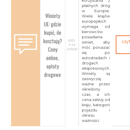
korzystania z
płatnych dróg
w Europie.
Winiety
Wiele krajów
europejskich
UE: gdzie
wymaga od
kupić, ile
kierowców
posiadania
kosztują?
2023-
czyt
winiet, aby
11-23
Ceny
móc poruszać
21:06:09
się po
online,
autostradach i
drogach
opłaty
ekspresowych.
drogowe
Winiety są
zazwyczaj
ważne przez
określony
czas, a ich
cena zależy od
kraju, kategorii
pojazdu i
okresu
ważności.