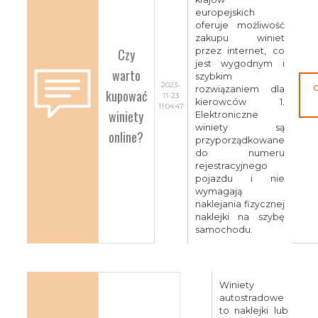
europejskich
oferuje możliwość
zakupu winiet
Czy
przez internet, co
jest wygodnym i
warto
szybkim
2023-
rozwiązaniem dla
kupować
11-23
kierowców 1.
11:04:47
winiety
Elektroniczne
winiety są
online?
przyporządkowane
do numeru
rejestracyjnego
pojazdu i nie
wymagają
naklejania fizycznej
naklejki na szybę
samochodu.
Winiety
autostradowe
to naklejki lub