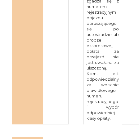
zgadza się z
numerem
rejestracyjnym
pojazdu
poruszającego
się po
autostradzie lub
drodze
ekspresowej,
opłata za
przejazd nie
jest uważana za
uiszczoną.
Klient jest
odpowiedzialny
za wpisanie
prawidłowego
numeru
rejestracyjnego
i wybór
odpowiedniej
klasy opłaty.