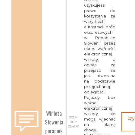
uzyskujesz
prawo do
korzystania ze
wszystkich
autostrad i dróg
ekspresowych
w Republice
Słowenii przez
okres ważności
elektronicznej
winiety, a
opłata za
przejazd nie
jest uiszczana
na podstawie
przejechanej
odległości.
Pojazdy bez
ważnej
elektronicznej
Winieta
winiety nie
2024-
czy
mogą wjechać
Słowenia
01-17
na płatną
03:42:41
poradnik
drogę.