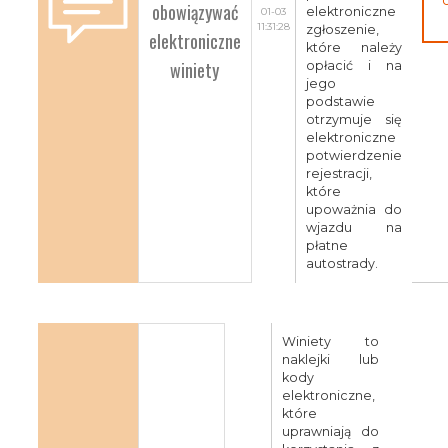
obowiązywać
elektroniczne
01-03
11:31:28
zgłoszenie,
elektroniczne
które należy
winiety
opłacić i na
jego
podstawie
otrzymuje się
elektroniczne
potwierdzenie
rejestracji,
które
upoważnia do
wjazdu na
płatne
autostrady.
Winiety to
naklejki lub
kody
elektroniczne,
które
uprawniają do