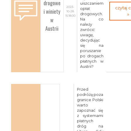
drogowe
uiszczaniem
2023-
czytaj 
opłat
i winiety
10-28
drogowych.
»
15:18:00
w
Na co
należy
Austrii
zwrócić
uwagę,
decydując
się na
poruszanie
po drogach
płatnych w
Austrii?
Przed
podróżą poza
granice Polski
warto
zapoznać się
z systemami
płatnych
dróg na