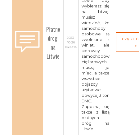
Litwie. Gdy
wybierasz się
na Litwę,
musisz
wiedzieć, że
Płatne
samochody
osobowe są
drogi
2023-
czytaj 
zwolnione z
10-26
na
winiet, ale
»
04:43:14
kierowcy
Litwie
samochodów
ciężarowych
muszą je
mieć, a także
wszystkie
pojazdy
użytkowe
powyżej 3 ton
DMC.
Zapoznaj się
także z listą
płatnych
dróg na
Litwie.