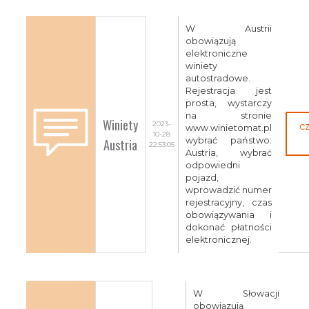
W Austrii
obowiązują
elektroniczne
winiety
autostradowe.
Rejestracja jest
prosta, wystarczy
na stronie
Winiety
2023-
c
www.winietomat.pl
10-28
Austria
wybrać państwo:
22:53:05
Austria, wybrać
odpowiedni
pojazd,
wprowadzić numer
rejestracyjny, czas
obowiązywania i
dokonać płatności
elektronicznej.
W Słowacji
obowiązują