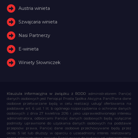
Austria winieta
Szwajcaria winieta
Nasi Partnerzy
E-winieta
Winiety Słowniczek
Klauzula informacyjna w związku z RODO
administratorem Pani(a)
danych osobowych jest Feniqs.pl Prosta Spółka Akcyjna. Pani/Pana dane
osobowe przetwarzane będą w celu realizacji usług/ ofertowania na
podstawie art. 6 ust. 1 lit. b ogólnego rozporządzenia o ochronie danych
osobowych z dnia 27 kwietnia 2016 r. jako usprawiedliwionego interesu
administratora, odbiorcami Pani(a) danych osobowych będą wyłącznie
podmioty uprawnione do uzyskania danych osobowych na podstawie
przepisów prawa, Pani(a) dane osobowe przechowywane będą przez
okres 5 lat lub dłuższy w oparciu o uzasadniony interes realizowany
przez administratora, posiada Pan(i) prawo do żądania od administratora