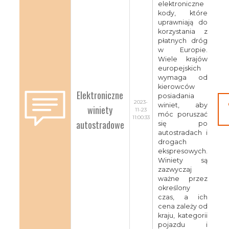
elektroniczne
kody, które
uprawniają do
korzystania z
płatnych dróg
w Europie.
Wiele krajów
europejskich
wymaga od
kierowców
Elektroniczne
posiadania
2023-
winiet, aby
winiety
11-23
móc poruszać
11:00:33
autostradowe
się po
autostradach i
drogach
ekspresowych.
Winiety są
zazwyczaj
ważne przez
określony
czas, a ich
cena zależy od
kraju, kategorii
pojazdu i