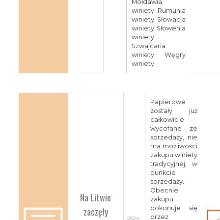
Mołdawia
winiety Rumunia
winiety Słowacja
winiety Słowenia
winiety
Szwajcaria
winiety Węgry
winiety
Papierowe
zostały już
całkowicie
wycofane ze
sprzedaży, nie
ma możliwości
zakupu winiety
tradycyjnej, w
punkcie
sprzedaży.
Obecnie
Na Litwie
zakupu
dokonuje się
zaczęły
przez
2024-