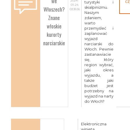
we
2024-
cz
turystyki i
01-24
Włoszech?
skialpinizmu.
03:36:56
Naszym
Znane
zdaniem,
warto
włoskie
przemyśleć i
kurorty
zaplanować
wyjazd
narciarskie
narciarski do
Włoch. Pewnie
zastanawiacie
się, który
region wybrać,
jaki okres
wyjazdu, a
także jaki
budżet jest
potrzebny na
wyjazd na narty
do Włoch?
Elektroniczna
winieta