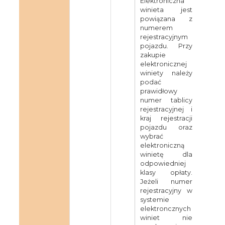
Elektroniczna
winieta jest
powiązana z
numerem
rejestracyjnym
pojazdu. Przy
zakupie
elektronicznej
winiety należy
podać
prawidłowy
numer tablicy
rejestracyjnej i
kraj rejestracji
pojazdu oraz
wybrać
elektroniczną
winietę dla
odpowiedniej
klasy opłaty.
Jeżeli numer
rejestracyjny w
systemie
elektroncznych
winiet nie