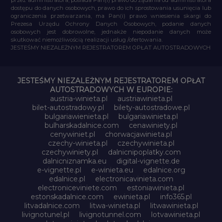
dostępu do danych osobowych, prawo do ich sprostowania usunięcia lub
ograniczenia przetwarzania, ma Pan(i) prawo wniesienia skargi do
Prezesa Urzędu Ochrony Danych Osobowych, podanie danych
osobowych jest dobrowolne, jednakże niepodanie danych może
skutkować niemożliwością realizacji usług /ofertowania.
JESTEŚMY NIEZALEŻNYM REJESTRATOREM OPŁAT AUTOSTRADOWYCH
JESTEŚMY NIEZALEŻNYM REJESTRATOREM OPŁAT
AUTOSTRADOWYCH W EUROPIE:
austria-winieta.pl
austriawinieta.pl
bilet-autostradowy.pl
bilety-autostradowe.pl
bulgariawienieta.pl
bulgariawinieta.pl
bulharskadalnice.com
cenawiniety.pl
cenywiniet.pl
chorwacjawinieta.pl
czechy-winieta.pl
czechywinieta.pl
czechywiniety.pl
dalnicnipoplatky.com
dalnicniznamka.eu
digital-vignette.de
e-vignette.pl
e-winieta.eu
edalnice.org
edalnice.pl
electronicavinieta.com
electroniceviniete.com
estoniawinieta.pl
estonskadalnice.com
ewinieta.pl
info365.pl
litvadalnice.com
litwa-winieta.pl
litwawinieta.pl
livignotunel.pl
livignotunnel.com
lotvawinieta.pl