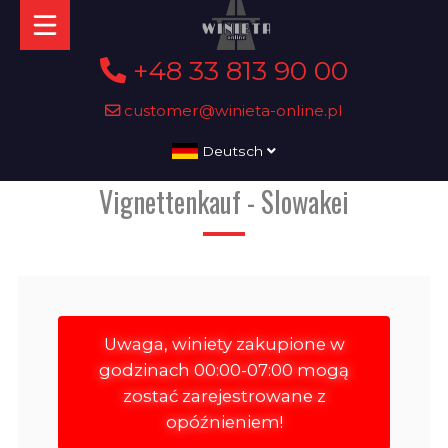
+48 33 813 90 00
customer@winieta-online.pl
Deutsch
Vignettenkauf - Slowakei
Uwaga, winiety zakupione w
godzinach 00:00-07:00 mogą
zostać zarejestrowane z
opóźnieniem!