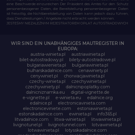
eine Beschwerde einzureichen Der Präsident des Amtes für den Schutz
personenbezogener Daten, die Bereitstellung personenbezogener Daten
ist freiwillig, die Nichtbereitstellung von Daten kann jedoch dazu führen,
dass Dienstleistungen / Angebote nicht erbracht werden können.
JESTEŚMY NIEZALEŻNYM REJESTRATOREM OPŁAT AUTOSTRADOWYCH
WIR SIND EIN UNABHÄNGIGES MAUTREGISTER IN
EUROPA:
austria-winieta.pl
austriawinieta.pl
bilet-autostradowy.pl
bilety-autostradowe.pl
bulgariawienieta.pl
bulgariawinieta.pl
bulharskadalnice.com
cenawiniety.pl
cenywiniet.pl
chorwacjawinieta.pl
czechy-winieta.pl
czechywinieta.pl
czechywiniety.pl
dalnicnipoplatky.com
dalnicniznamka.eu
digital-vignette.de
e-vignette.pl
e-winieta.eu
edalnice.org
edalnice.pl
electronicavinieta.com
electroniceviniete.com
estoniawinieta.pl
estonskadalnice.com
ewinieta.pl
info365.pl
litvadalnice.com
litwa-winieta.pl
litwawinieta.pl
livignotunel.pl
livignotunnel.com
lotvawinieta.pl
lotwawinieta.pl
lotysskadalnice.com