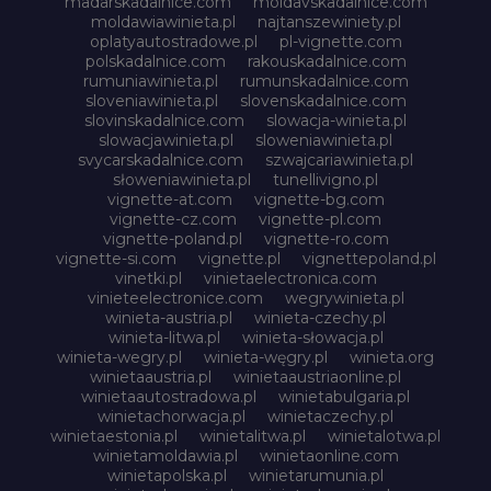
madarskadalnice.com
moldavskadalnice.com
moldawiawinieta.pl
najtanszewiniety.pl
oplatyautostradowe.pl
pl-vignette.com
polskadalnice.com
rakouskadalnice.com
rumuniawinieta.pl
rumunskadalnice.com
sloveniawinieta.pl
slovenskadalnice.com
slovinskadalnice.com
slowacja-winieta.pl
slowacjawinieta.pl
sloweniawinieta.pl
svycarskadalnice.com
szwajcariawinieta.pl
słoweniawinieta.pl
tunellivigno.pl
vignette-at.com
vignette-bg.com
vignette-cz.com
vignette-pl.com
vignette-poland.pl
vignette-ro.com
vignette-si.com
vignette.pl
vignettepoland.pl
vinetki.pl
vinietaelectronica.com
vinieteelectronice.com
wegrywinieta.pl
winieta-austria.pl
winieta-czechy.pl
winieta-litwa.pl
winieta-słowacja.pl
winieta-wegry.pl
winieta-węgry.pl
winieta.org
winietaaustria.pl
winietaaustriaonline.pl
winietaautostradowa.pl
winietabulgaria.pl
winietachorwacja.pl
winietaczechy.pl
winietaestonia.pl
winietalitwa.pl
winietalotwa.pl
winietamoldawia.pl
winietaonline.com
winietapolska.pl
winietarumunia.pl