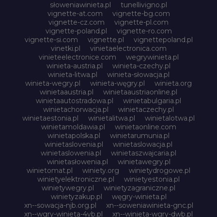
słoweniawinieta.pl
tunellivigno.pl
vignette-at.com
vignette-bg.com
vignette-cz.com
vignette-pl.com
vignette-poland.pl
vignette-ro.com
vignette-si.com
vignette.pl
vignettepoland.pl
vinetki.pl
vinietaelectronica.com
vinieteelectronice.com
wegrywinieta.pl
winieta-austria.pl
winieta-czechy.pl
winieta-litwa.pl
winieta-słowacja.pl
winieta-wegry.pl
winieta-węgry.pl
winieta.org
winietaaustria.pl
winietaaustriaonline.pl
winietaautostradowa.pl
winietabulgaria.pl
winietachorwacja.pl
winietaczechy.pl
winietaestonia.pl
winietalitwa.pl
winietalotwa.pl
winietamoldawia.pl
winietaonline.com
winietapolska.pl
winietarumunia.pl
winietaslovenia.pl
winietaslowacja.pl
winietaslowenia.pl
winietaszwajcaria.pl
winietasłowenia.pl
winietawegry.pl
winietomat.pl
winiety.org
winietydrogowe.pl
winietyelektroniczne.pl
winietyestonia.pl
winietywegry.pl
winietyzagraniczne.pl
winietyzakup.pl
węgry-winieta.pl
xn--sowacja-njb.org.pl
xn--soweniawinieta-gnc.pl
xn--wgry-winieta-4vb.pl
xn--winieta-wgry-dwb.pl