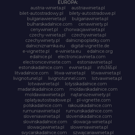
EUROPA:
austria-winieta.pl
austriawinieta.pl
bilet-autostradowy.pl
bilety-autostradowe.pl
bulgariawienieta.pl
bulgariawinieta.pl
bulharskadalnice.com
cenawiniety.pl
cenywiniet.pl
chorwacjawinieta.pl
czechy-winieta.pl
czechywinieta.pl
czechywiniety.pl
dalnicnipoplatky.com
dalnicniznamka.eu
digital-vignette.de
e-vignette.pl
e-winieta.eu
edalnice.org
edalnice.pl
electronicavinieta.com
electroniceviniete.com
estoniawinieta.pl
estonskadalnice.com
ewinieta.pl
info365.pl
litvadalnice.com
litwa-winieta.pl
litwawinieta.pl
livignotunel.pl
livignotunnel.com
lotvawinieta.pl
lotwawinieta.pl
lotysskadalnice.com
madarskadalnice.com
moldavskadalnice.com
moldawiawinieta.pl
najtanszewiniety.pl
oplatyautostradowe.pl
pl-vignette.com
polskadalnice.com
rakouskadalnice.com
rumuniawinieta.pl
rumunskadalnice.com
sloveniawinieta.pl
slovenskadalnice.com
slovinskadalnice.com
slowacja-winieta.pl
slowacjawinieta.pl
sloweniawinieta.pl
svycarskadalnice.com
szwajcariawinieta.pl