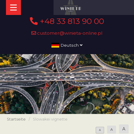
+48 33 813 90 00
customer@winieta-online.pl
Deutsch
Startseite
/
Slowakei vignette
A
A
A