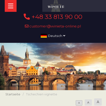
+48 33 813 90 00
customer@winieta-online.pl
Deutsch
Startseite
/
Tschechien vignette
A
A
A