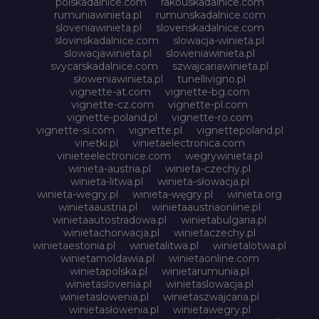
polskadalnice.com
rakouskadalnice.com
rumuniawinieta.pl
rumunskadalnice.com
sloveniawinieta.pl
slovenskadalnice.com
slovinskadalnice.com
slowacja-winieta.pl
slowacjawinieta.pl
sloweniawinieta.pl
svycarskadalnice.com
szwajcariawinieta.pl
słoweniawinieta.pl
tunellivigno.pl
vignette-at.com
vignette-bg.com
vignette-cz.com
vignette-pl.com
vignette-poland.pl
vignette-ro.com
vignette-si.com
vignette.pl
vignettepoland.pl
vinetki.pl
vinietaelectronica.com
vinieteelectronice.com
wegrywinieta.pl
winieta-austria.pl
winieta-czechy.pl
winieta-litwa.pl
winieta-słowacja.pl
winieta-wegry.pl
winieta-węgry.pl
winieta.org
winietaaustria.pl
winietaaustriaonline.pl
winietaautostradowa.pl
winietabulgaria.pl
winietachorwacja.pl
winietaczechy.pl
winietaestonia.pl
winietalitwa.pl
winietalotwa.pl
winietamoldawia.pl
winietaonline.com
winietapolska.pl
winietarumunia.pl
winietaslovenia.pl
winietaslowacja.pl
winietaslowenia.pl
winietaszwajcaria.pl
winietasłowenia.pl
winietawegry.pl