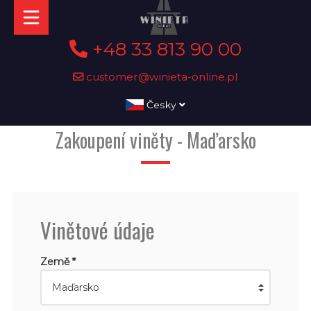
+48 33 813 90 00
customer@winieta-online.pl
Česky
Zakoupení viněty - Maďarsko
Vinětové údaje
Země *