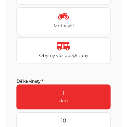
Motocykl
Obytný vůz do 3,5 tuny
Délka viněty *
1
den
10