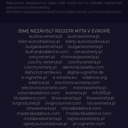
dobrovolné, neposkytnutí údajů však může mít za následek nemožnost
poskytování služeb/nabídky.
JESTEŚMY NIEZALEŻNYM REJESTRATOREM OPŁAT AUTOSTRADOWYCH
JSME NEZÁVISLÝ REGISTR MÝTA V EVROPĚ:
austria-winieta.pl
austriawinieta.pl
bilet-autostradowy.pl
bilety-autostradowe.pl
bulgariawienieta.pl
bulgariawinieta.pl
bulharskadalnice.com
cenawiniety.pl
cenywiniet.pl
chorwacjawinieta.pl
czechy-winieta.pl
czechywinieta.pl
czechywiniety.pl
dalnicnipoplatky.com
dalnicniznamka.eu
digital-vignette.de
e-vignette.pl
e-winieta.eu
edalnice.org
edalnice.pl
electronicavinieta.com
electroniceviniete.com
estoniawinieta.pl
estonskadalnice.com
ewinieta.pl
info365.pl
litvadalnice.com
litwa-winieta.pl
litwawinieta.pl
livignotunel.pl
livignotunnel.com
lotvawinieta.pl
lotwawinieta.pl
lotysskadalnice.com
madarskadalnice.com
moldavskadalnice.com
moldawiawinieta.pl
najtanszewiniety.pl
oplatyautostradowe.pl
pl-vignette.com