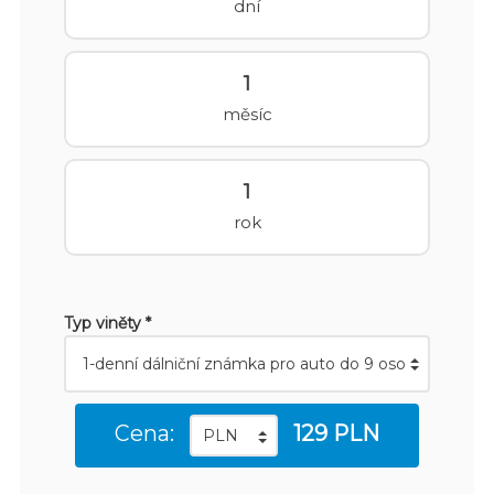
dní
1
měsíc
1
rok
Typ viněty *
Cena:
129 PLN