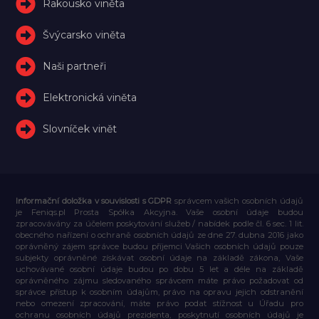
Rakousko viněta
Švýcarsko viněta
Naši partneři
Elektronická viněta
Slovníček vinět
Informační doložka v souvislosti s GDPR
správcem vašich osobních údajů
je Feniqs.pl Prosta Spółka Akcyjna. Vaše osobní údaje budou
zpracovávány za účelem poskytování služeb / nabídek podle čl. 6 sec. 1 lit.
obecného nařízení o ochraně osobních údajů ze dne 27. dubna 2016 jako
oprávněný zájem správce budou příjemci Vašich osobních údajů pouze
subjekty oprávněné získávat osobní údaje na základě zákona, Vaše
uchovávané osobní údaje budou po dobu 5 let a déle na základě
oprávněného zájmu sledovaného správcem máte právo požadovat od
správce přístup k osobním údajům, právo na opravu jejich odstranění
nebo omezení zpracování, máte právo podat stížnost u Úřadu pro
ochranu osobních údajů prezidenta, poskytnutí osobních údajů je