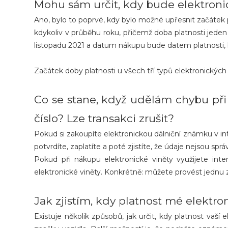
Mohu sám určit, kdy bude elektroni
Ano, bylo to poprvé, kdy bylo možné upřesnit začátek p
kdykoliv v průběhu roku, přičemž doba platnosti jeden
listopadu 2021 a datum nákupu bude datem platnosti, b
Začátek doby platnosti u všech tří typů elektronickýc
Co se stane, když udělám chybu při
číslo? Lze transakci zrušit?
Pokud si zakoupíte elektronickou dálniční známku v i
potvrdíte, zaplatíte a poté zjistíte, že údaje nejsou spr
Pokud při nákupu elektronické viněty využijete int
elektronické viněty. Konkrétně: můžete provést jednu z
Jak zjistím, kdy platnost mé elektro
Existuje několik způsobů, jak určit, kdy platnost vaší