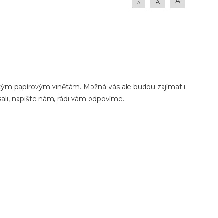
A
A
A
sickým papírovým vinětám. Možná vás ale budou zajímat i
sali, napište nám, rádi vám odpovíme.