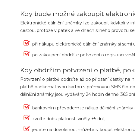
Kdy bude možné zakoupit elektron
Elektronické dálniční známky lze zakoupit kdykoli v 
cestou, protože v pátek a ve dnech silného provozu se
při nákupu elektronické dálniční známky si sam
po zakoupení obdržíte potvrzení o registraci vin
Kdy obdržím potvrzení o platbě, p
Potvrzení o platbě obdržíte až po připsání částky na
platbě bankomatovou kartou s prémiovou SMS flip obd
dálniční známky jsou vydávány 24 hodin denně, 365 dní
bankovním převodem je nákup dálniční známky o
zvolte dobu platnosti viněty +5 dní,
jedete na dovolenou, můžete si koupit elektron