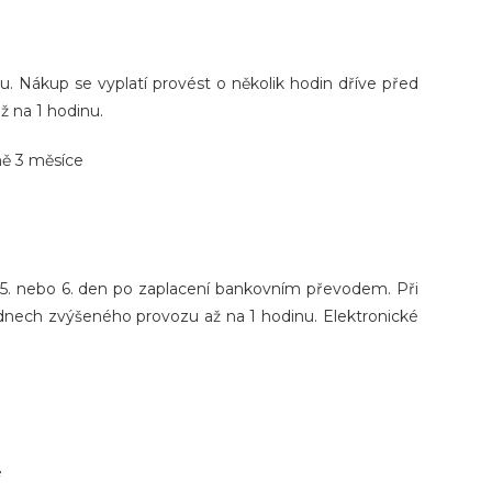
. Nákup se vyplatí provést o několik hodin dříve před
ž na 1 hodinu.
ně 3 měsíce
e 5. nebo 6. den po zaplacení bankovním převodem. Při
dnech zvýšeného provozu až na 1 hodinu. Elektronické
e