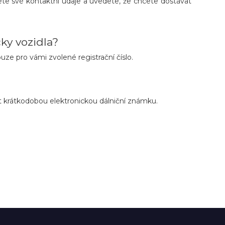
ete své kontaktní údaje a uvedete, že chcete dostávat
ky vozidla?
ze pro vámi zvolené registrační číslo.
t krátkodobou elektronickou dálniční známku.