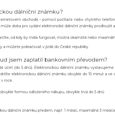
ickou dálniční známku?
internetovém obchodě – pomocí počítače nebo chytrého telefonu
 může doba pro vydání elektronické dálniční známky prodloužit a
i určíte, od kdy by měla fungovat, možná okamžitě nebo maximál
ěty a můžete pokračovat v jízdě do České republiky
okud jsem zaplatil bankovním převodem?
 náš účet (do 5 dnů). Elektronickou dálniční známku vystavujem
ržíte elektronickou dálniční známku obvykle do 15 minut a ve 
 v roce.
bvykle formou odloženého nákupu, obvykle trvá do 5 dnů
ickou dálniční známku předem, např. 1 měsíc, maximálně 3 měsíc