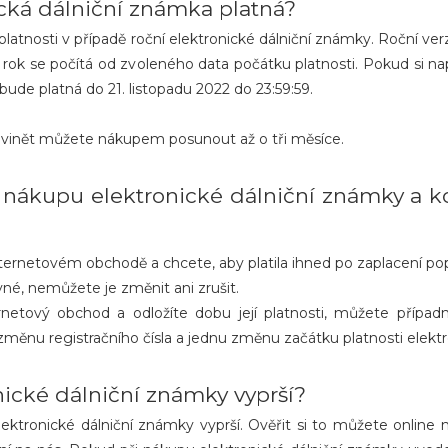
cká dálniční známka platná?
latnosti v případě roční elektronické dálniční známky. Roční ve
 rok se počítá od zvoleného data počátku platnosti. Pokud si nap
ude platná do 21. listopadu 2022 do 23:59:59.
h vinět můžete nákupem posunout až o tři měsíce.
 nákupu elektronické dálniční známky a ko
nternetovém obchodě a chcete, aby platila ihned po zaplacení 
ávné, nemůžete je změnit ani zrušit.
ernetový obchod a odložíte dobu její platnosti, můžete případ
měnu registračního čísla a jednu změnu začátku platnosti elektr
nické dálniční známky vyprší?
 elektronické dálniční známky vyprší. Ověřit si to můžete online 