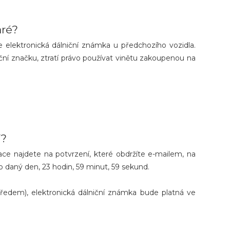
aré?
 elektronická dálniční známka u předchozího vozidla.
ní značku, ztratí právo používat vinětu zakoupenou na
í?
ce najdete na potvrzení, které obdržíte e-mailem, na
o daný den, 23 hodin, 59 minut, 59 sekund.
předem), elektronická dálniční známka bude platná ve