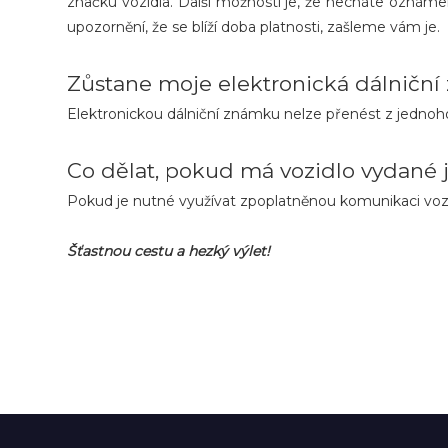
značku vozidla. Další možností je, že necháte oznáme
upozornění, že se blíží doba platnosti, zašleme vám je.
Zůstane moje elektronická dálniční 
Elektronickou dálniční známku nelze přenést z jednoho
Co dělat, pokud má vozidlo vydané
Pokud je nutné využívat zpoplatněnou komunikaci vozi
Šťastnou cestu a hezký výlet!