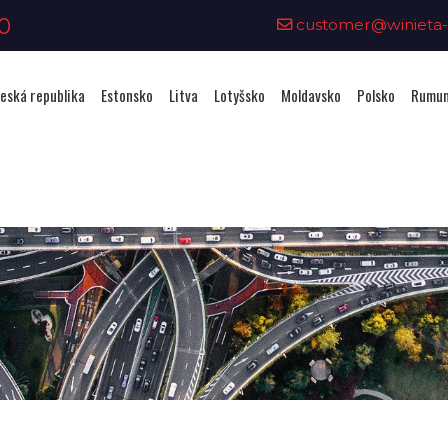
0
customer@winieta-o
eská republika
Estonsko
Litva
Lotyšsko
Moldavsko
Polsko
Rumun