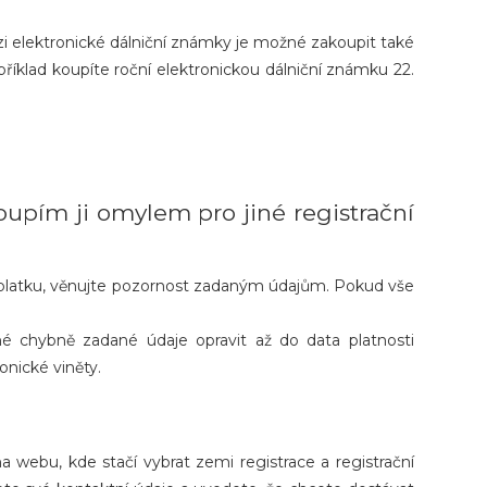
rzi elektronické dálniční známky je možné zakoupit také
říklad koupíte roční elektronickou dálniční známku 22.
upím ji omylem pro jiné registrační
poplatku, věnujte pozornost zadaným údajům. Pokud vše
né chybně zadané údaje opravit až do data platnosti
onické viněty.
na webu, kde stačí vybrat zemi registrace a registrační