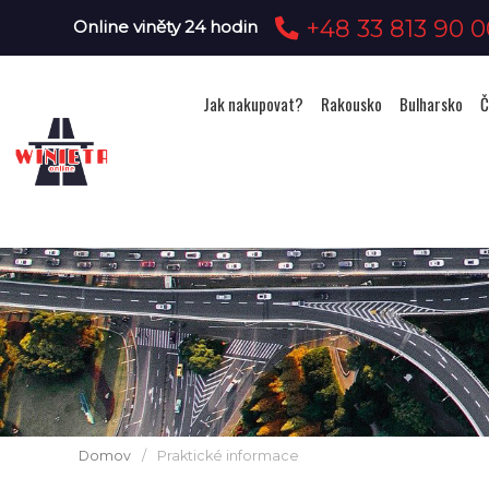
+48 33 813 90 0
Online viněty 24 hodin
Jak nakupovat?
Rakousko
Bulharsko
Č
Domov
/
Praktické informace