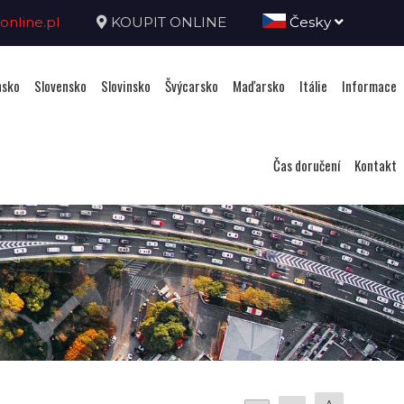
nline.pl
KOUPIT ONLINE
Česky
sko
Slovensko
Slovinsko
Švýcarsko
Maďarsko
Itálie
Informace
Čas doručení
Kontakt