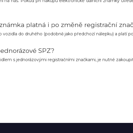
ní na nás. Pokud při nákupu elektronické dálniční známky uved
známka platná i po změně registrační znač
 vozidla do druhého (podobně jako předchozí nálepku) a platí pou
 jednorázové SPZ?
dlem s jednorázovými registračními značkami, je nutné zakoupi