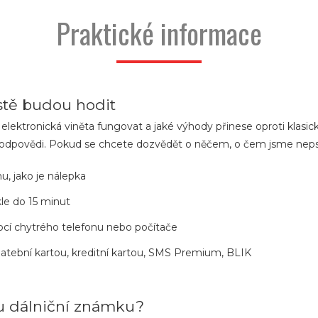
Praktické informace
istě budou hodit
e elektronická viněta fungovat a jaké výhody přinese oproti kla
ky a odpovědi. Pokud se chcete dozvědět o něčem, o čem jsme nep
u, jako je nálepka
kle do 15 minut
ocí chytrého telefonu nebo počítače
latební kartou, kreditní kartou, SMS Premium, BLIK
ou dálniční známku?