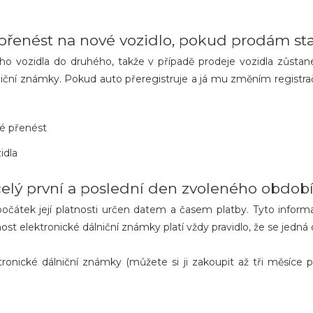
přenést na nové vozidlo, pokud prodám st
ho vozidla do druhého, takže v případě prodeje vozidla zůstane
niční známky. Pokud auto přeregistruje a já mu změním registrač
žné přenést
idla
celý první a poslední den zvoleného obdob
očátek její platnosti určen datem a časem platby. Tyto informa
t elektronické dálniční známky platí vždy pravidlo, že se jedná 
tronické dálniční známky (můžete si ji zakoupit až tři měsíce 