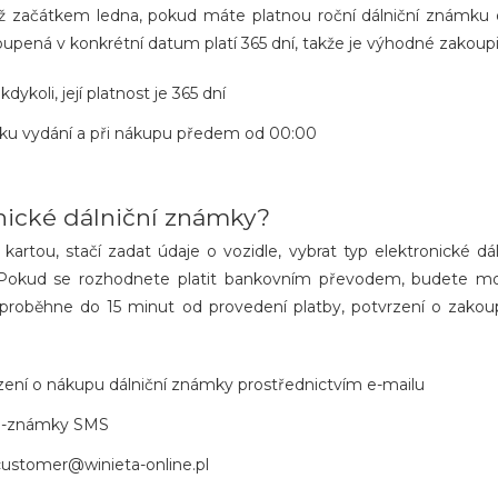
iž začátkem ledna, pokud máte platnou roční dálniční známku o
upená v konkrétní datum platí 365 dní, takže je výhodné zakoupi
ykoli, její platnost je 365 dní
žiku vydání a při nákupu předem od 00:00
onické dálniční známky?
artou, stačí zadat údaje o vozidle, vybrat typ elektronické dál
. Pokud se rozhodnete platit bankovním převodem, budete moc
y proběhne do 15 minut od provedení platby, potvrzení o zakou
zení o nákupu dálniční známky prostřednictvím e-mailu
 e-známky SMS
customer@winieta-online.pl